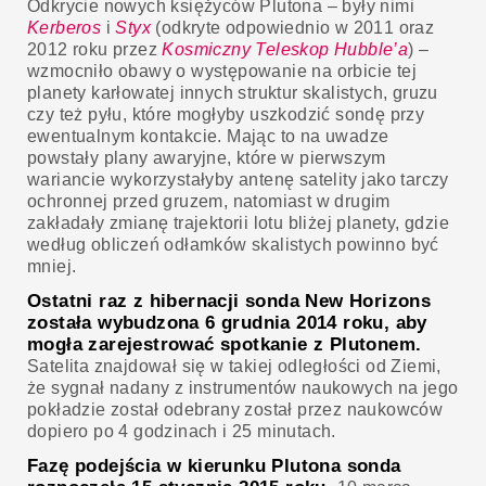
Odkrycie nowych księżyców Plutona – były nimi
Kerberos
i
Styx
(odkryte odpowiednio w 2011 oraz
2012 roku przez
Kosmiczny Teleskop Hubble’a
) –
wzmocniło obawy o występowanie na orbicie tej
planety karłowatej innych struktur skalistych, gruzu
czy też pyłu, które mogłyby uszkodzić sondę przy
ewentualnym kontakcie. Mając to na uwadze
powstały plany awaryjne, które w pierwszym
wariancie wykorzystałyby antenę satelity jako tarczy
ochronnej przed gruzem, natomiast w drugim
zakładały zmianę trajektorii lotu bliżej planety, gdzie
według obliczeń odłamków skalistych powinno być
mniej.
Ostatni raz z hibernacji sonda New Horizons
została wybudzona 6 grudnia 2014 roku, aby
mogła zarejestrować spotkanie z Plutonem.
Satelita znajdował się w takiej odległości od Ziemi,
że sygnał nadany z instrumentów naukowych na jego
pokładzie został odebrany został przez naukowców
dopiero po 4 godzinach i 25 minutach.
Fazę podejścia w kierunku Plutona sonda