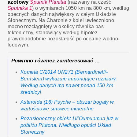
azotowy
Sputnik Planitia
(nazwany na cześć
Sputnika 1
) o wymiarach 1050 km na 800 km, według
obecnych danych największy w całym Układzie
Słonecznym. Na Charonie z kolei uwieczniono
mocno rozciągnięty w okolicy równika pas
tektoniczny, stanowiący według hipotez
prawdopodobnie pozostałość po oceanie wodno-
lodowym.
Powinno również zainteresować …
Kometa C/2014 UN271 (Bernardinelli-
Bernstein) wykazuje imponujące rozmiary.
Według danych ma nawet ponad 150 km
średnicy!
Asteroida (16) Psyche – obszar bogaty w
wartościowe surowce mineralne
Pozasłoneczny obiekt 1I/ʻOumuamua już w
pobliżu Plutona. Niedługo opuści Układ
Słoneczny