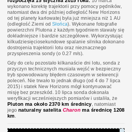
rozpoczęła 15 stycznia 2015 roku.
10 marca
wykonano korektę trajektorii przy pomocy pędników,
natomiast dwa dni później odległość New Horizons
od tej planety karłowatej była już mniejsza niż 1 AU
(odległość Ziemi od
Słońca
). Wykonane fotografie
powierzchni Plutona z każdym tygodniem stawały się
dokładniejsze i bardzie szczegółowe. Wykorzystując
kilkudziesięciosekundowe spalanie silnika dokonano
dostrojenia trajektorii lotu oraz nieznacznego
przyspieszenia sondy (o 0.27 m/s).
Gdy do celu pozostało kilkanaście dni lotu, sonda z
przyczyn technicznych musiała wejść w bezpieczny
tryb spowodowany błędem czasowym w sekwencji
poleceń. Nie trwało to jednak długo (od 4 do 7 lipca
2015) i statek New Horizons mógł kontynuować
misję bez przeszkód. 10 lipca sonda dokonała
weryfikacji wcześniejszych pomiarów i ustaliła, że
Pluton ma około 2370 km średnicy
, natomiast
naturalny satelita
Charon
ma średnicę 1208
jego
km
.