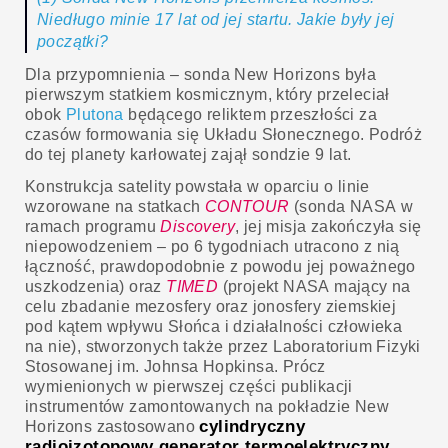
Niedługo minie 17 lat od jej startu. Jakie były jej
początki?
Dla przypomnienia – sonda New Horizons była
pierwszym statkiem kosmicznym, który przeleciał
obok
Plutona
będącego reliktem przeszłości za
czasów formowania się Układu Słonecznego. Podróż
do tej planety karłowatej zajął sondzie 9 lat.
Konstrukcja satelity powstała w oparciu o linie
wzorowane na statkach
CONTOUR
(sonda NASA w
ramach programu
Discovery
, jej misja zakończyła się
niepowodzeniem – po 6 tygodniach utracono z nią
łączność, prawdopodobnie z powodu jej poważnego
uszkodzenia) oraz
TIMED
(projekt NASA mający na
celu zbadanie mezosfery oraz jonosfery ziemskiej
pod kątem wpływu Słońca i działalności człowieka
na nie), stworzonych także przez Laboratorium Fizyki
Stosowanej im. Johnsa Hopkinsa. Prócz
wymienionych w pierwszej części publikacji
instrumentów zamontowanych na pokładzie New
cylindryczny
Horizons zastosowano
radioizotopowy generator termoelektryczny