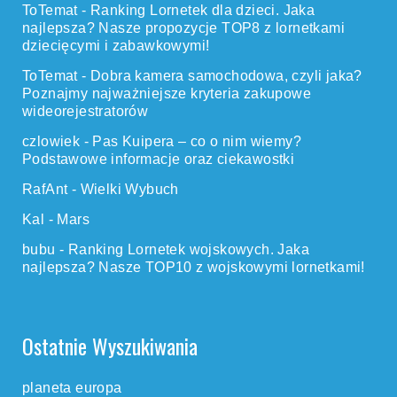
ToTemat
-
Ranking Lornetek dla dzieci. Jaka
najlepsza? Nasze propozycje TOP8 z lornetkami
dziecięcymi i zabawkowymi!
ToTemat
-
Dobra kamera samochodowa, czyli jaka?
Poznajmy najważniejsze kryteria zakupowe
wideorejestratorów
czlowiek
-
Pas Kuipera – co o nim wiemy?
Podstawowe informacje oraz ciekawostki
RafAnt
-
Wielki Wybuch
Kal
-
Mars
bubu
-
Ranking Lornetek wojskowych. Jaka
najlepsza? Nasze TOP10 z wojskowymi lornetkami!
Ostatnie Wyszukiwania
planeta europa