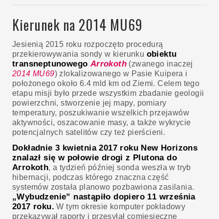
Kierunek na 2014 MU69
Jesienią 2015 roku rozpoczęto procedurą
obiektu
przekierowywania sondy w kierunku
transneptunowego
Arrokoth
(zwanego inaczej
2014 MU69
) zlokalizowanego w Pasie Kuipera i
położonego około 6.4 mld km od Ziemi. Celem tego
etapu misji było przede wszystkim zbadanie geologii
powierzchni, stworzenie jej mapy, pomiary
temperatury, poszukiwanie wszelkich przejawów
aktywności, oszacowanie masy, a także wykrycie
potencjalnych satelitów czy też pierścieni.
Dokładnie 3 kwietnia 2017 roku New Horizons
znalazł się w połowie drogi z Plutona do
Arrokoth
, a tydzień później sonda weszła w tryb
hibernacji, podczas którego znaczna część
systemów została planowo pozbawiona zasilania.
„Wybudzenie” nastąpiło dopiero 11 września
2017 roku.
W tym okresie komputer pokładowy
przekazywał raporty i przesyłał comiesięczne