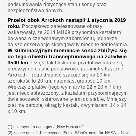
podsumowania dotyczące stanu sondy oraz
bezpieczeństwa danych.
Przelot obok Arrokoth nastąpił 1 stycznia 2019
roku.
Początkowo zarejestrowane obrazy
wskazywały, że 2014 MU69 przypomina kształtem
bałwana o czerwonawym zabarwieniu, jednakże
dalsze obserwacje skorygowały nieco te doniesienia.
W kulminacyjnym momencie sonda zbliżyła się
do tego obiektu transneptunowego na zaledwie
3500 km.
Dzięki tak bliskiemu przelotowi udało się
precyzyjnie ustalić podstawowe parametry fizyczne
Arrokoth – jego długość szacuje się na 20 km,
szerokość to 20 km, natomiast grubość 10 km.
Większy z płatów (jego wymiary to 22 x 20 x 7 km)
jest nieco spłaszczony, z kształtem przypominającym
dwie soczewki skierowane tyłem do siebie. Mniejszy
płat ma bardziej okrągły kształt, z wymiarami 14 x 14
x 10 km.
(1) solarsystem.nasa.gov / „New Horizons”
(2) space.com / „Far beyond Pluto: What’s next for NASA’s New