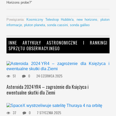
Horizons probe?”
Powiązania:
Kosmiczny Teleskop Hubble'a
,
new horizons
,
pluton
informacje
,
pluton planeta
,
sonda cassini
,
sonda galileo
INNE ARTYKUŁY ASTRONOMICZNE I RANKINGI
SPRZĘTU OBSERWACYJNEGO
51
0
24 CZERWCA 2025
Asteroida 2024 YR4 – zagrożenie dla Księżyca i
ewentualne skutki dla Ziemi
37
0
7 STYCZNIA 2025