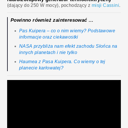
(dający do 250 W mocy), pochodzący z
misji Cassini
.
Powinno również zainteresować …
Pas Kuipera – co o nim wiemy? Podstawowe
informacje oraz ciekawostki
NASA przybliża nam efekt zachodu Słońca na
innych planetach i nie tylko
Haumea z Pasa Kuipera. Co wiemy o tej
planecie karłowatej?