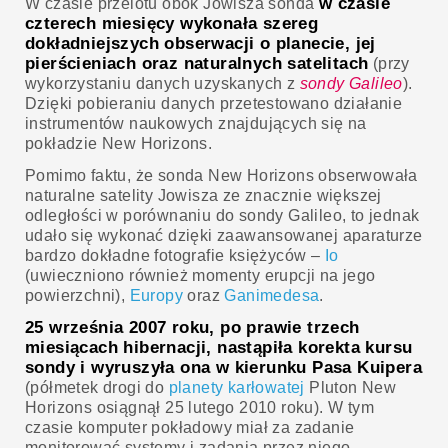
w czasie
W czasie przelotu obok Jowisza sonda
czterech miesięcy wykonała szereg
dokładniejszych obserwacji o planecie, jej
pierścieniach oraz naturalnych satelitach
(przy
wykorzystaniu danych uzyskanych z
sondy Galileo
).
Dzięki pobieraniu danych przetestowano działanie
instrumentów naukowych znajdujących się na
pokładzie New Horizons.
Pomimo faktu, że sonda New Horizons obserwowała
naturalne satelity Jowisza ze znacznie większej
odległości w porównaniu do sondy Galileo, to jednak
udało się wykonać dzięki zaawansowanej aparaturze
bardzo dokładne fotografie księżyców –
Io
(uwieczniono również momenty erupcji na jego
powierzchni),
Europy
oraz
Ganimedesa
.
25 września 2007 roku, po prawie trzech
miesiącach hibernacji, nastąpiła korekta kursu
sondy i wyruszyła ona w kierunku Pasa Kuipera
(półmetek drogi do
planety karłowatej
Pluton New
Horizons osiągnął 25 lutego 2010 roku). W tym
czasie komputer pokładowy miał za zadanie
monitorować systemy i zadania przez niego