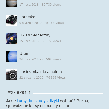
17 lipca 2018
- 86 730 Views
Lornetka
9 stycznia 2019
- 85 768 Views
Układ Słoneczny
15 lipca 2018
- 80 177 Views
Uran
24 lipca 2018
- 76 592 Views
Lustrzanka dla amatora
22 stycznia 2019
- 76 365 Views
WSPÓŁPRACA
Jakie
kursy do matury z fizyki
wybrać? Poznaj
sprawdzone kursy do matury online.