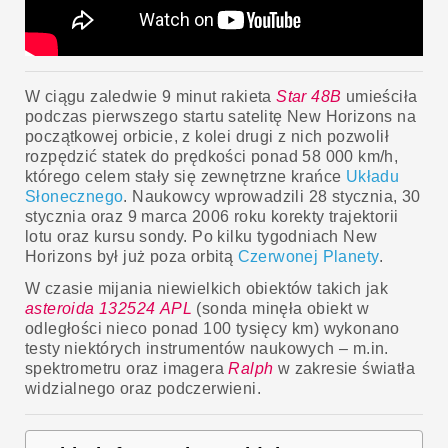
W ciągu zaledwie 9 minut rakieta
Star 48B
umieściła
podczas pierwszego startu satelitę New Horizons na
początkowej orbicie, z kolei drugi z nich pozwolił
rozpędzić statek do prędkości ponad 58 000 km/h,
którego celem stały się zewnętrzne krańce
Układu
Słonecznego
. Naukowcy wprowadzili 28 stycznia, 30
stycznia oraz 9 marca 2006 roku korekty trajektorii
lotu oraz kursu sondy. Po kilku tygodniach New
Horizons był już poza orbitą
Czerwonej Planety
.
W czasie mijania niewielkich obiektów takich jak
asteroida 132524 APL
(sonda minęła obiekt w
odległości nieco ponad 100 tysięcy km) wykonano
testy niektórych instrumentów naukowych – m.in.
spektrometru oraz imagera
Ralph
w zakresie światła
widzialnego oraz podczerwieni.