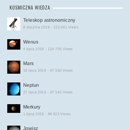
KOSMICZNA WIEDZA
Teleskop astronomiczny
8 stycznia 2019
- 152 061 Views
Wenus
4 lipca 2018
- 124 755 Views
Mars
18 lipca 2018
- 97 560 Views
Neptun
27 lipca 2018
- 97 543 Views
Merkury
1 lipca 2018
- 88 923 Views
Jowisz