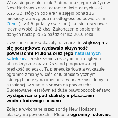
W czasie przelotu obok Plutona oraz jego księżyców
New Horizons zebrał ogromne ilości danych – aż
6.25 GB, których pobieranie zajęło ponad 15
miesięcy. Ze względu na odległość od powierzchni
Ziemi
(już 4.5 godziny świetlnej) transfer oscylował
jedynie wokół 1-2 kb/s. Zakończenie pobierania
danych nastąpiło 25 października 2016 roku.
większą niż
Uzyskane dane wskazały na znacznie
się początkowo wydawało aktywność
powierzchni Plutona oraz jego
naturalnych
satelitów
. Dostrzeżone zostały m.in. zamglenia
atmosferyczne oraz niższa od prognozowanej
prędkość ucieczki. Ta planeta karłowata wykazuje
ogromne zmiany w ciśnieniu atmosferycznym,
istnieją hipotezy na obecność w przeszłości lotnych
substancji w stanie płynnym na powierzchni.
Sugerowane jest również duże prawdopodobieństwo
występowania pod skalistym płaszczem
wodno-lodowego oceanu
.
Zdjęcia wykonane przez sondę New Horizons
ogromny lodowiec
ukazały na powierzchni Plutona