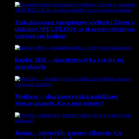
Zlokalizowano egzoplanetę wielkości Ziemi w
układzie SPECULOOS ze skrajnie chłodnym
czerwonym karłem
Kepler 186f – charakterystyka i cechy tej
egzoplanety
Merkury – charakterystyka najbliższej
Słońcu planety. Co o nim wiemy?
Jowisz – niezwykły gazowy olbrzym. Co