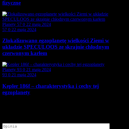
fizyczne
Planety
57
0
22 maja 2024
57
0
22 maja 2024
Zlokalizowano egzoplanetę wielkości Ziemi w
układzie SPECULOOS ze skrajnie chłodnym
czerwonym karłem
Planety
93
0
21 maja 2024
93
0
21 maja 2024
Kepler 186f – charakterystyka i cechy tej
egzoplanety
Dodaj opinię