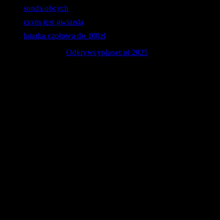
sonda obcych
czym jest gwiazda
latarka czołowa do 100zl
© Copyright 2026
Odkrywcyplanet.pl 2025
. - Astronomia -
Poradniki oraz rankingi sprzętu obserwacyjnego