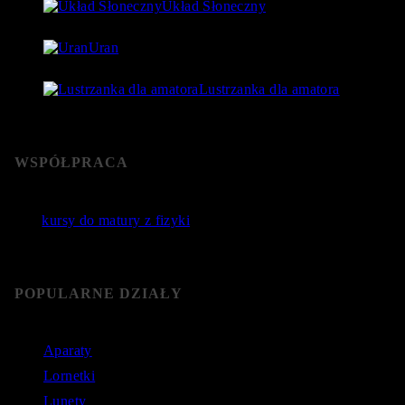
Układ Słoneczny
15 lipca 2018
- 80 177 Views
Uran
24 lipca 2018
- 76 592 Views
Lustrzanka dla amatora
22 stycznia 2019
- 76 364 Views
WSPÓŁPRACA
Jakie
kursy do matury z fizyki
wybrać? Poznaj sprawdzone
kursy do matury online.
POPULARNE DZIAŁY
Aparaty
Lornetki
Lunety