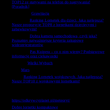
TOP12 ze statywami na telefon do nagrywania!
[Poradnik]
Krzysztof
-
Grawitacja
ToTemat
-
Ranking Lornetek dla dzieci. Jaka najlepsza?
Nasze propozycje TOP8 z lornetkami dziecięcymi i
zabawkowymi!
ToTemat
-
Dobra kamera samochodowa, czyli jaka?
Poznajmy najważniejsze kryteria zakupowe
wideorejestratorów
czlowiek
-
Pas Kuipera – co o nim wiemy? Podstawowe
informacje oraz ciekawostki
RafAnt
-
Wielki Wybuch
Kal
-
Mars
bubu
-
Ranking Lornetek wojskowych. Jaka najlepsza?
Nasze TOP10 z wojskowymi lornetkami!
Ostatnie wyszukiwania
https://odkrywcyplanet pl/meteoryt/
Dobre lornetki kompaktowe