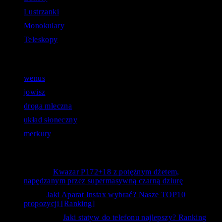
Lustrzanki
Monokulary
Teleskopy
Astronomiczne zapytania:
wenus
jowisz
droga mleczna
układ słoneczny
merkury
Opinie użytkowników
Bystry
-
Kwazar P172+18 z potężnym dżetem,
napędzanym przez supermasywną czarną dziurę
kanc
-
Jaki Aparat Instax wybrać? Nasze TOP10
propozycji [Ranking]
Siedlecka
-
Jaki statyw do telefonu najlepszy? Ranking