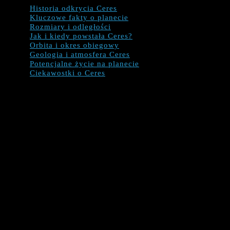
Historia odkrycia Ceres
Kluczowe fakty o planecie
Rozmiary i odległości
Jak i kiedy powstała Ceres?
Orbita i okres obiegowy
Geologia i atmosfera Ceres
Potencjalne życie na planecie
Ciekawostki o Ceres
Historia odkrycia Ceres
astronom Giuseppe Piazzi
W poszukiwaniu gwiazdy włoski
natknął się w 1801 roku na obiekt, który początkowo uważał za
kometę. Później, z pomocą innego astronoma, stwierdzono, że
znaleźli nową planetę.
Piazzi postanowił nazwać obiekt
Ceres Ferdinandea
. Nazwę
zmieniono następnie na
Ceres
od rzymskiej bogini zbiorów i
matczynej miłości.
Wkrótce w 1850 roku odkryto coraz więcej podobnych
obiektów, które następnie doprowadziły do ​​zaklasyfikowania
ich jako asteroid, pierwszego tak nazwanego obiektu.