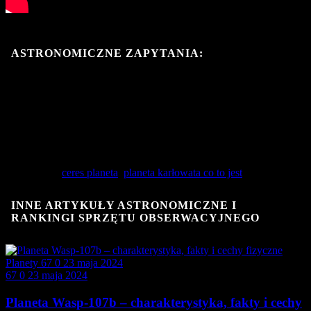
ASTRONOMICZNE ZAPYTANIA:
https://odkrywcyplanet pl/ceres-co-wiemy-o-tej-planecie-
karlowatej/
cares plaeta
Dlaczego Ceres jest planetą karłowatą a nie planetoidą
Powiązania:
ceres planeta
,
planeta karłowata co to jest
INNE ARTYKUŁY ASTRONOMICZNE I
RANKINGI SPRZĘTU OBSERWACYJNEGO
Planety
67
0
23 maja 2024
67
0
23 maja 2024
Planeta Wasp-107b – charakterystyka, fakty i cechy