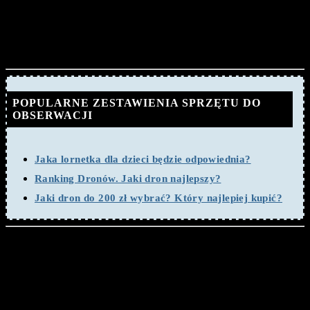
nawet do 200
około 100 kilometrów może zawierać
milionów kilometrów sześciennych wody
, co
stanowiłoby więcej niż cała słodka woda na naszej
planecie.
POPULARNE ZESTAWIENIA SPRZĘTU DO
OBSERWACJI
Jaka lornetka dla dzieci będzie odpowiednia?
Ranking Dronów. Jaki dron najlepszy?
Jaki dron do 200 zł wybrać? Który najlepiej kupić?
Potencjalne życie na planecie
Według dotychczasowych badań i hipotez skład chemiczny oraz
panujące warunki umożliwiają formowanie życia, jakie znamy.