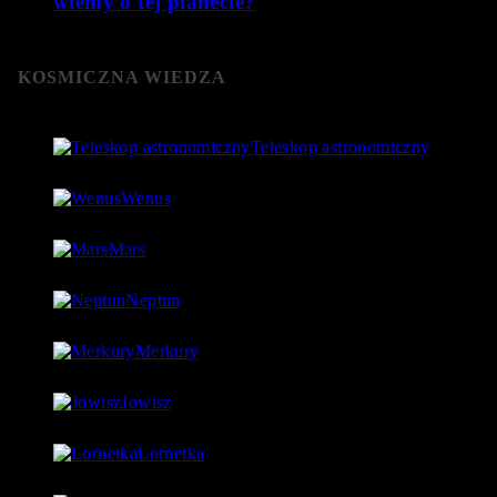
wiemy o tej planecie?
KOSMICZNA WIEDZA
Teleskop astronomiczny
8 stycznia 2019
- 152 060 Views
Wenus
4 lipca 2018
- 124 755 Views
Mars
18 lipca 2018
- 97 560 Views
Neptun
27 lipca 2018
- 97 540 Views
Merkury
1 lipca 2018
- 88 923 Views
Jowisz
17 lipca 2018
- 86 730 Views
Lornetka
9 stycznia 2019
- 85 767 Views