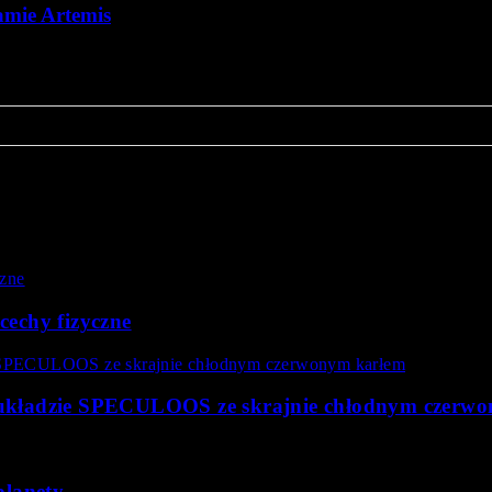
amie Artemis
ji…
my do komentowania.
cechy fizyczne
w układzie SPECULOOS ze skrajnie chłodnym czerw
planety