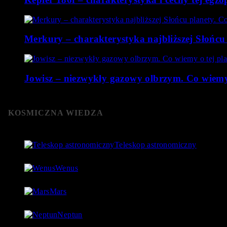
Merkury – charakterystyka najbliższej Słońcu
Jowisz – niezwykły gazowy olbrzym. Co wiemy 
KOSMICZNA WIEDZA
Teleskop astronomiczny
8 stycznia 2019
- 152 061 Views
Wenus
4 lipca 2018
- 124 755 Views
Mars
18 lipca 2018
- 97 560 Views
Neptun
27 lipca 2018
- 97 543 Views