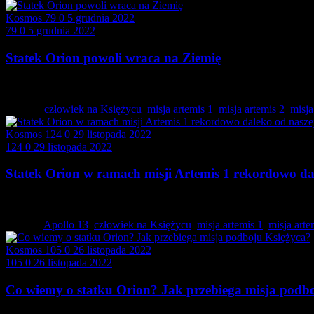
Kosmos
79
0
5 grudnia 2022
79
0
5 grudnia 2022
Statek Orion powoli wraca na Ziemię
Statek kosmiczny Orion znajduje się już od 1…
Tagged:
człowiek na Księżycu
,
misja artemis 1
,
misja artemis 2
,
misja
Kosmos
124
0
29 listopada 2022
124
0
29 listopada 2022
Statek Orion w ramach misji Artemis 1 rekordowo da
Bezzałogowa misja Artemis 1, która ma na celu…
Tagged:
Apollo 13
,
człowiek na Księżycu
,
misja artemis 1
,
misja arte
Kosmos
105
0
26 listopada 2022
105
0
26 listopada 2022
Co wiemy o statku Orion? Jak przebiega misja podb