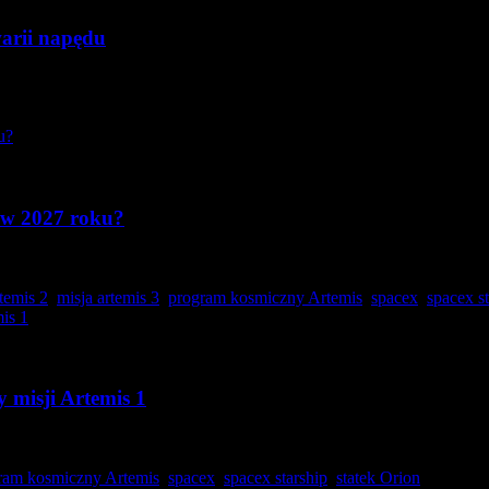
warii napędu
 w 2027 roku?
się przesunąć…
rtemis 2
,
misja artemis 3
,
program kosmiczny Artemis
,
spacex
,
spacex st
 misji Artemis 1
ram kosmiczny Artemis
,
spacex
,
spacex starship
,
statek Orion