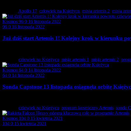
Statek kosmiczny Orion to konstrukcja, której głównym wykon
Tagged:
Apollo 17
,
człowiek na Księżycu
,
misja artemis 2
,
misja arte
Kosmos
96
0
16 listopada 2022
96
0
16 listopada 2022
Już dziś start Artemis 1! Kolejny krok w kierunku po
Zostało zaledwie kilka godzin do rozpoczęcia premierowej proc
Tagged:
człowiek na Księżycu
,
misja artemis 1
,
misja artemis 2
,
prog
Kosmos
64
0
14 listopada 2022
64
0
14 listopada 2022
Sonda Capstone 13 listopada osiągnęła orbitę Księży
Przygotowania do kolejnych misji załogowych na Srebrny Glob
Tagged:
człowiek na Księżycu
,
program kosmiczny Artemis
,
sonda C
Kosmos
104
0
15 kwietnia 2021
104
0
15 kwietnia 2021