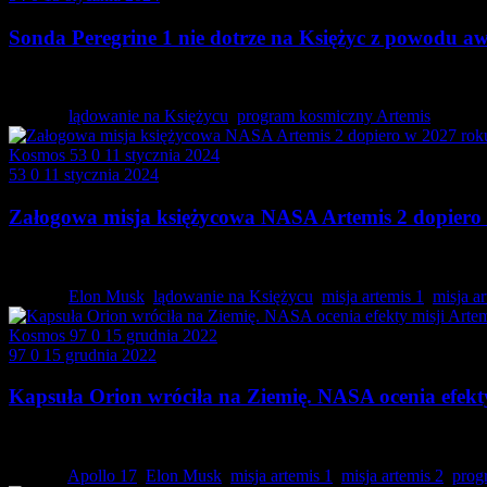
Sonda Peregrine 1 nie dotrze na Księżyc z powodu a
Statek kosmiczny Peregrine 1 wysłany przez prywatną firmę…
Tagged:
lądowanie na Księżycu
,
program kosmiczny Artemis
Kosmos
53
0
11 stycznia 2024
53
0
11 stycznia 2024
Załogowa misja księżycowa NASA Artemis 2 dopiero
Względy bezpieczeństwa spowodowały, że NASA zdecydowała 
Tagged:
Elon Musk
,
lądowanie na Księżycu
,
misja artemis 1
,
misja a
Kosmos
97
0
15 grudnia 2022
97
0
15 grudnia 2022
Kapsuła Orion wróciła na Ziemię. NASA ocenia efekty
Po prawie 26 dniach trwania misji Artemis 1…
Tagged:
Apollo 17
,
Elon Musk
,
misja artemis 1
,
misja artemis 2
,
prog