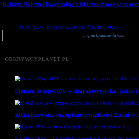
Rakieta Falcon Heavy odegra kluczową rolę w progr
Wspólne plany SpaceX oraz NASA, dotyczące realizowania mis
Tagged:
falcon heavy
,
program kosmiczny Artemis
,
spacex
Publikacje zawierają opinie użytkowników na temat
program kosmiczny Artemis
. Zachęca
ODKRYWCYPLANET.PL
Planeta Wasp-107b – charakterystyka, fakty i 
Zlokalizowano egzoplanetę wielkości Ziemi 
Kepler 186f – charakterystyka i cechy tej egzo