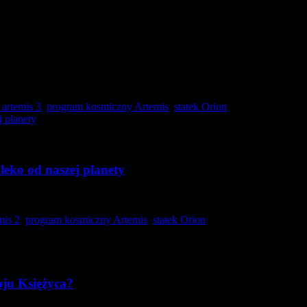
 artemis 3
,
program kosmiczny Artemis
,
statek Orion
leko od naszej planety
mis 2
,
program kosmiczny Artemis
,
statek Orion
oju Księżyca?