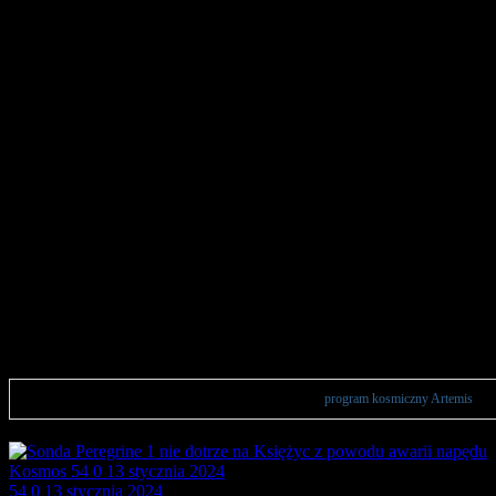
program kosmiczny Artemis
Wszystkie publikacje powiązane z wyrażeniem lub sekcją
program kosmiczny Artemis
. Ar
Kosmos
54
0
13 stycznia 2024
54
0
13 stycznia 2024