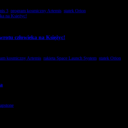
awcą…
mis 3
,
program kosmiczny Artemis
,
statek Orion
wrotu człowieka na Księżyc!
edury…
ram kosmiczny Artemis
,
rakieta Space Launch System
,
statek Orion
ca
…
apstone