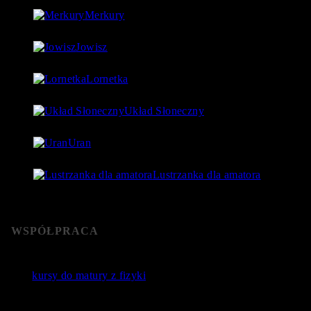
Merkury
1 lipca 2018
- 88 923 Views
Jowisz
17 lipca 2018
- 86 730 Views
Lornetka
9 stycznia 2019
- 85 768 Views
Układ Słoneczny
15 lipca 2018
- 80 177 Views
Uran
24 lipca 2018
- 76 592 Views
Lustrzanka dla amatora
22 stycznia 2019
- 76 365 Views
WSPÓŁPRACA
Jakie
kursy do matury z fizyki
wybrać? Poznaj sprawdzone kursy 