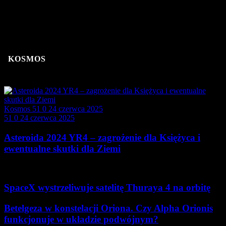
odległości 30-50 j.a. (jednostek astronomicznych) od naszej
gwiazdy, natomiast jeszcze dalej (300-100000 j.a.) występuje
sferyczny Obłok Oorta, stanowiący hipotetyczną granicę Układu
Słonecznego.
KOSMOS
Kosmos
51
0
24 czerwca 2025
51
0
24 czerwca 2025
Asteroida 2024 YR4 – zagrożenie dla Księżyca i
ewentualne skutki dla Ziemi
Asteroida oznaczona jako 2024 YR4 została odkryta pod…
SpaceX wystrzeliwuje satelitę Thuraya 4 na orbitę
Betelgeza w konstelacji Oriona. Czy Alpha Orionis
funkcjonuje w układzie podwójnym?