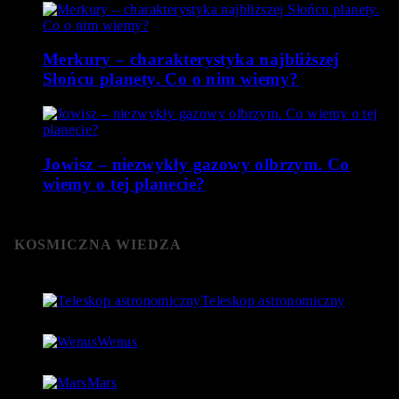
Merkury – charakterystyka najbliższej
Słońcu planety. Co o nim wiemy?
Jowisz – niezwykły gazowy olbrzym. Co
wiemy o tej planecie?
KOSMICZNA WIEDZA
Teleskop astronomiczny
8 stycznia 2019
- 152 060 Views
Wenus
4 lipca 2018
- 124 755 Views
Mars
18 lipca 2018
- 97 560 Views