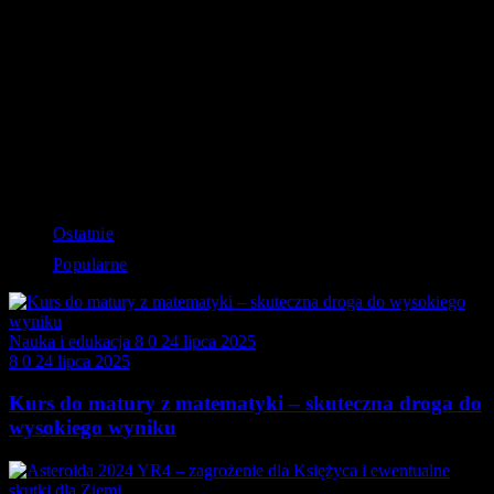
szerokie zastosowanie w badaniach astronomicznych. Początki tego
urządzenia sięgają XVII wieku, kiedy to w 1608 roku niemiecko-
holenderski wynalazca Hans Lipperhey przedstawił
prawdopodobnie po raz pierwszy instrument zwany teleskopem.
Rok później sprzęt ten został unowocześniony przez Galileusza.
Obecnie popularność i różnorodność teleskopów sprawia, że bez
trudu możemy dobrać sprzęt wedle naszych preferencji
obserwacyjnych. Najtańsze modele w sam raz na początek można
kupić już za kilkaset zł.
Ostatnie
Popularne
Nauka i edukacja
8
0
24 lipca 2025
8
0
24 lipca 2025
Kurs do matury z matematyki – skuteczna droga do
wysokiego wyniku