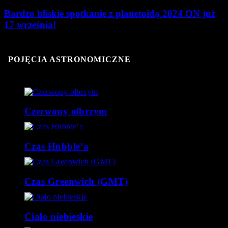
Bardzo bliskie spotkanie z planetoidą 2024 ON już
17 września!
POJĘCIA ASTRONOMICZNE
Czerwony olbrzym
Czas Hubble’a
Czas Greenwich (GMT)
Ciało niebieskie