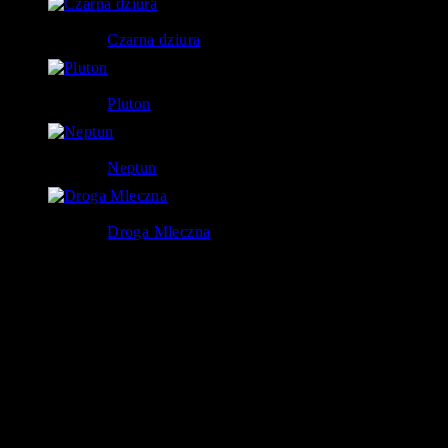
Kosmos
22 160
0
Czarna dziura
Planety
18 561
8
Pluton
Planety
97 542
2
Neptun
Kosmos
43 699
9
Droga Mleczna