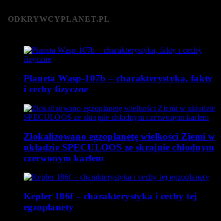
ODKRYWCYPLANET.PL
Planeta Wasp-107b – charakterystyka, fakty
i cechy fizyczne
Zlokalizowano egzoplanetę wielkości Ziemi w
układzie SPECULOOS ze skrajnie chłodnym
czerwonym karłem
Kepler 186f – charakterystyka i cechy tej
egzoplanety