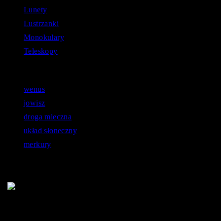
Lunety
Lustrzanki
Monokulary
Teleskopy
Astronomiczne zapytania:
wenus
jowisz
droga mleczna
układ słoneczny
merkury
Jaką lustrzankę wybrać?
W dobie cyfrowej fotografii obecnie posiadany przez
nas sprzęt mobilny posiada wbudowany aparat o coraz
to lepszych parametrach, przez co na popularności
straciły nieco dedykowane aparaty fotograficzne
różnych typów. Jednak nie od razu da się zastąpić
lustrzanki
jakość, jaką oferują chociażby
. Zatem
którą najlepiej wybrać?