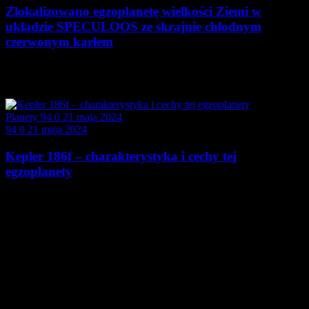
Zlokalizowano egzoplanetę wielkości Ziemi w
układzie SPECULOOS ze skrajnie chłodnym
czerwonym karłem
Projekt SPECULOOS, kierowany przez znanego astronoma
Michaëla Gillona…
Planety
94
0
21 maja 2024
94
0
21 maja 2024
Kepler 186f – charakterystyka i cechy tej
egzoplanety
[Planeta Kepler-186f: cechy fizyczne, charakterystyka, fakty i
opis]…
Nasz Układ Słoneczny składa się z ośmiu planet (Pluton uznawany
jest od 2006 roku za planetę karłowatą), z czego cztery z nich są
obiektami skalistymi - Merkury, Wenus, Ziemia oraz Mars, a
pozostałe z nich zaliczane są do tzw. gazowych olbrzymów -
Jowisz, Saturn, Uran i Neptun.
Na peryferiach (za Neptunem) znajduje się Pas Kuipera w