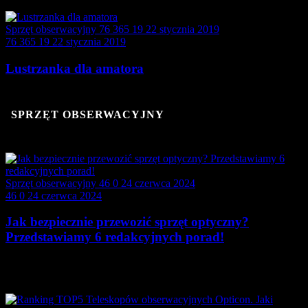
Sprzęt obserwacyjny
76 365
19
22 stycznia 2019
76 365
19
22 stycznia 2019
Lustrzanka dla amatora
SPRZĘT OBSERWACYJNY
Sprzęt obserwacyjny
46
0
24 czerwca 2024
46
0
24 czerwca 2024
Jak bezpiecznie przewozić sprzęt optyczny?
Przedstawiamy 6 redakcyjnych porad!
Sprzęt optyczny, taki jak aparaty fotograficzne, obiektywy,
teleskopy,…