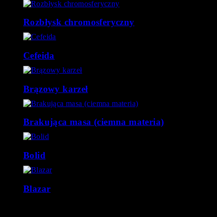
Rozbłysk chromosferyczny
Cefeida
Brązowy karzeł
Brakująca masa (ciemna materia)
Bolid
Blazar
Kosmos pełen jest zagadek oraz niewyjaśnionych zjawisk. W tym
dziale staramy się na bieżąco opisywać pojęcia astronomiczne,