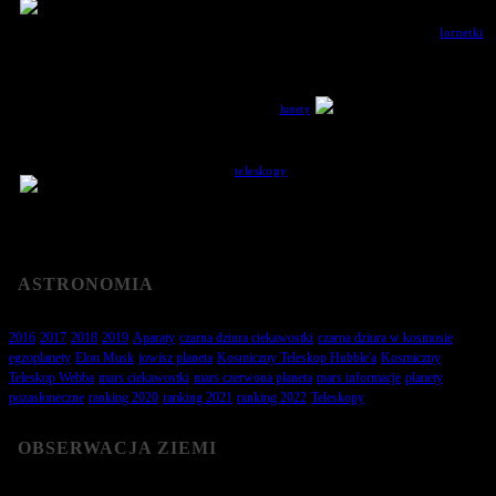
dawna frasowało wielu pasjonatów. Namiastkę jego
wyjątkowości możemy poczuć już za pomocą
zmysłu wzroku lub też nawet najprostszej
lornetki
,
która dla osób początkujących będzie w zupełności wystarczającym sprzętem
optycznym. Lepsze modele wyposażone są dodatkowo w noktowizor czy też
dalmierz.
Jeżeli poczujemy niedosyt i sama lornetka nam nie wystarczy,
wówczas możemy zdecydować się na zakup samej
lunety
astronomicznej lub też całego teleskopu. Ceny refraktorów
(alternatywna nazwa dla lunet) są na tyle mocno zróżnicowane, że każdy znajdzie coś ciekawego
dla siebie.
Proste
teleskopy
wystarczą w zupełności do bardziej
szczegółowej analizy Księżyca oraz najbliższych
planet, a także niektórych gwiazdozbiorów. To
pasjonująca drogą w głąb kosmosu i jego tajemnic.
Już najprostszy teleskop dostarczy nam wielu emocji oraz satysfakcji.
ASTRONOMIA
2016
2017
2018
2019
Aparaty
czarna dziura ciekawostki
czarna dziura w kosmosie
egzoplanety
Elon Musk
jowisz planeta
Kosmiczny Teleskop Hubble'a
Kosmiczny
Teleskop Webba
mars ciekawostki
mars czerwona planeta
mars informacje
planety
pozasłoneczne
ranking 2020
ranking 2021
ranking 2022
Teleskopy
OBSERWACJA ZIEMI