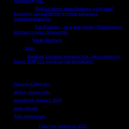
zabawkowymi!
ToTemat
-
Dobra kamera samochodowa, czyli jaka?
Poznajmy najważniejsze kryteria zakupowe
wideorejestratorów
czlowiek
-
Pas Kuipera – co o nim wiemy? Podstawowe
informacje oraz ciekawostki
RafAnt
-
Wielki Wybuch
Kal
-
Mars
bubu
-
Ranking Lornetek wojskowych. Jaka najlepsza?
Nasze TOP10 z wojskowymi lornetkami!
Ostatnie wyszukiwania
Gazowe Olbrzymy
słońce ciekawostki
przesilenie zimowe 2020
zenit równik
Tani noktowizor
© Copyright 2026
Odkrywcyplanet.pl 2025
. - Astronomia -