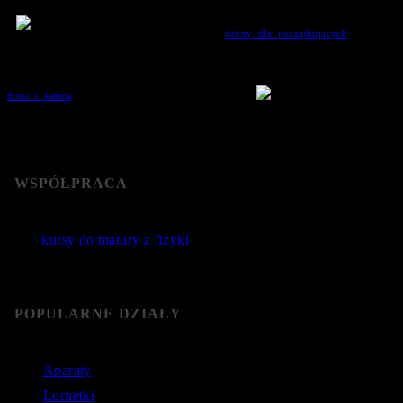
Bardzo popularne, ponadto cechują się coraz
bardziej zaawansowaną technologią, dzięki której
nawet proste
drony dla początkujących
podnoszą
swoje możliwości przemieszczania się i rejestracji. Kluczowym elementem w wyborze
konkretnego drona jest m.in. możliwy czas przelotu na jednym doładowaniu - w
najtańszych modelach jest to zazwyczaj do 10 minut.
W zależności od preferencji możemy zdecydować się na zakup
drona z kamerą
lub też wybrać egzemplarz bez niej i na
własną rękę poszukać dobrego rejestratora obrazu podczas
lotu. W tym drugim przypadku należy zwrócić uwagę na możliwości sprzętu pod kątem
maksymalnego udźwigu. Najmniejsze drony nie są przystosowane do zamontowania zbyt dużych
kamer.
WSPÓŁPRACA
Jakie
kursy do matury z fizyki
wybrać? Poznaj sprawdzone
kursy do matury online.
POPULARNE DZIAŁY
Aparaty
Lornetki