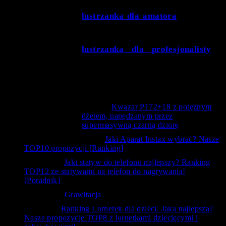
lustrzanka dla amatora
– jeżeli dopiero
rozpoczynamy naszą przygodę z nieco bardziej
zaawansowaną fotografią, tego typu sprzęt w
zupełności nam wystarczy;
lustrzanka dla profesjonalisty
–
droższy i mocniejszy w konfiguracji sprzęt, o dużych
możliwościach, dedykowany dla osób o większym
doświadczeniu fotograficznym.
Opinie użytkowników
Bystry
-
Kwazar P172+18 z potężnym
dżetem, napędzanym przez
supermasywną czarną dziurę
kanc
-
Jaki Aparat Instax wybrać? Nasze
TOP10 propozycji [Ranking]
Siedlecka
-
Jaki statyw do telefonu najlepszy? Ranking
TOP12 ze statywami na telefon do nagrywania!
[Poradnik]
Krzysztof
-
Grawitacja
ToTemat
-
Ranking Lornetek dla dzieci. Jaka najlepsza?
Nasze propozycje TOP8 z lornetkami dziecięcymi i