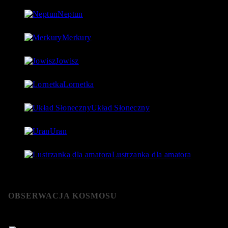
Neptun
27 lipca 2018
- 97 542 Views
Merkury
1 lipca 2018
- 88 923 Views
Jowisz
17 lipca 2018
- 86 730 Views
Lornetka
9 stycznia 2019
- 85 767 Views
Układ Słoneczny
15 lipca 2018
- 80 177 Views
Uran
24 lipca 2018
- 76 592 Views
Lustrzanka dla amatora
22 stycznia 2019
- 76 365 Views
OBSERWACJA KOSMOSU
Niebo wraz z gwiazdami i innymi obiektami już od