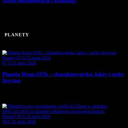
Nasze rekomendacje i Ranking!
Pierwszy teleskop, który podarujemy naszemu dziecku,
powinien cechować…
PLANETY
Planety
67
0
23 maja 2024
67
0
23 maja 2024
Planeta Wasp-107b – charakterystyka, fakty i cechy
fizyczne
WASP-107b jest jednym z najbardziej interesujących odkryć
w…
Planety
58
0
22 maja 2024
58
0
22 maja 2024