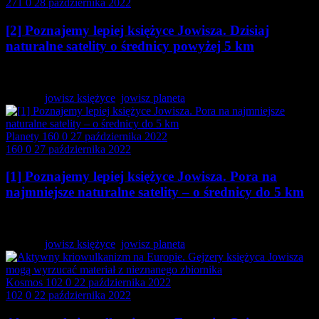
271
0
28 października 2022
[2] Poznajemy lepiej księżyce Jowisza. Dzisiaj
naturalne satelity o średnicy powyżej 5 km
W drugiej części rozważań na temat księżyców Jowisza…
Tagged:
jowisz księżyce
,
jowisz planeta
Planety
160
0
27 października 2022
160
0
27 października 2022
[1] Poznajemy lepiej księżyce Jowisza. Pora na
najmniejsze naturalne satelity – o średnicy do 5 km
Planeta Jowisz znana jest z bogactwa naturalnych satelitów.…
Tagged:
jowisz księżyce
,
jowisz planeta
Kosmos
102
0
22 października 2022
102
0
22 października 2022