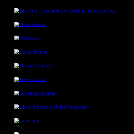
Teleskop astronomiczny
8 stycznia 2019
- 152 060 Views
Wenus
4 lipca 2018
- 124 755 Views
Mars
18 lipca 2018
- 97 560 Views
Neptun
27 lipca 2018
- 97 542 Views
Merkury
1 lipca 2018
- 88 923 Views
Jowisz
17 lipca 2018
- 86 730 Views
Lornetka
9 stycznia 2019
- 85 767 Views
Układ Słoneczny
15 lipca 2018
- 80 177 Views
Uran
24 lipca 2018
- 76 592 Views