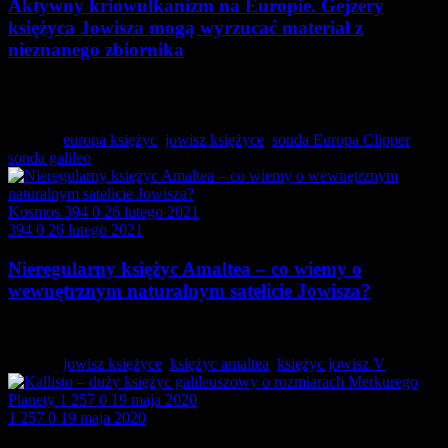
Aktywny kriowulkanizm na Europie. Gejzery
księżyca Jowisza mogą wyrzucać materiał z
nieznanego zbiornika
Europa jako jeden z galileuszowych księżyców Jowisza,
stanowi…
Tagged:
europa księżyc
,
jowisz księżyce
,
sonda Europa Clipper
,
sonda galileo
Kosmos
394
0
26 lutego 2021
394
0
26 lutego 2021
Nieregularny księżyc Amaltea – co wiemy o
wewnętrznym naturalnym satelicie Jowisza?
Amaltea to naturalny satelita Jowisza i należy do…
Tagged:
jowisz księżyce
,
księżyc amaltea
,
księżyc jowisz V
Planety
1 257
0
19 maja 2020
1 257
0
19 maja 2020