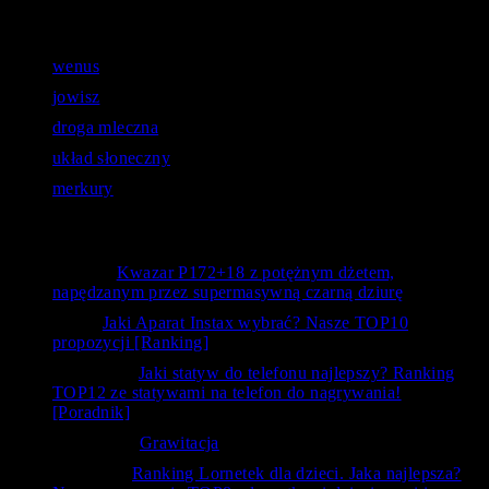
Astronomiczne zapytania:
wenus
jowisz
droga mleczna
układ słoneczny
merkury
Opinie użytkowników
Bystry
-
Kwazar P172+18 z potężnym dżetem,
napędzanym przez supermasywną czarną dziurę
kanc
-
Jaki Aparat Instax wybrać? Nasze TOP10
propozycji [Ranking]
Siedlecka
-
Jaki statyw do telefonu najlepszy? Ranking
TOP12 ze statywami na telefon do nagrywania!
[Poradnik]
Krzysztof
-
Grawitacja
ToTemat
-
Ranking Lornetek dla dzieci. Jaka najlepsza?