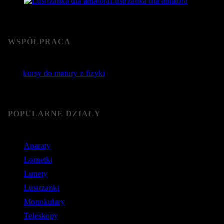
Lustrzanka dla amatora
22 stycznia 2019
- 76 365 Views
WSPÓŁPRACA
Jakie
kursy do matury z fizyki
wybrać? Poznaj sprawdzone
kursy do matury online.
POPULARNE DZIAŁY
Aparaty
Lornetki
Lunety
Lustrzanki
Monokulary
Teleskopy