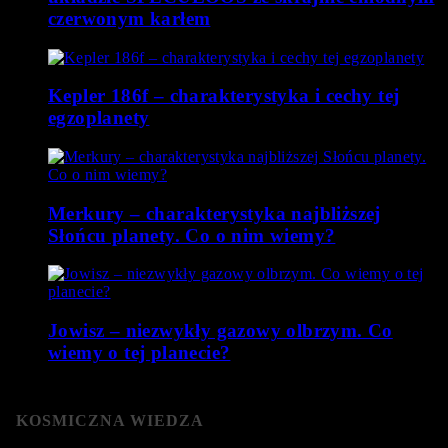
czerwonym karłem
Kepler 186f – charakterystyka i cechy tej
egzoplanety
Merkury – charakterystyka najbliższej
Słońcu planety. Co o nim wiemy?
Jowisz – niezwykły gazowy olbrzym. Co
wiemy o tej planecie?
KOSMICZNA WIEDZA