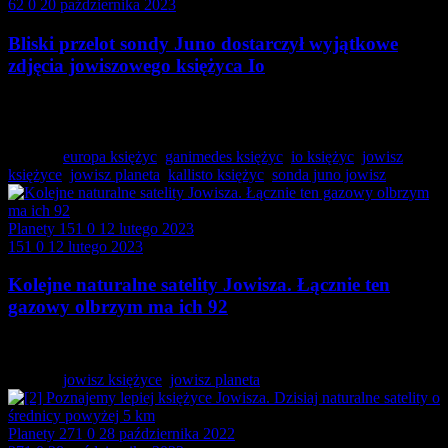
62
0
20 października 2023
Bliski przelot sondy Juno dostarczył wyjątkowe
zdjęcia jowiszowego księżyca Io
Wyposażona w ogniwa słoneczne sonda kosmiczna Juno,
której…
Tagged:
europa księżyc
,
ganimedes księżyc
,
io księżyc
,
jowisz
księżyce
,
jowisz planeta
,
kallisto księżyc
,
sonda juno jowisz
Planety
151
0
12 lutego 2023
151
0
12 lutego 2023
Kolejne naturalne satelity Jowisza. Łącznie ten
gazowy olbrzym ma ich 92
W Układzie Słonecznym według ustaleń mamy 8 planet…
Tagged:
jowisz księżyce
,
jowisz planeta
Planety
271
0
28 października 2022