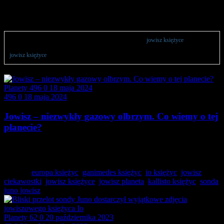
jowisz księżyce
Wszystkie publikacje powiązane z wyrażeniem lub sekcją
jowisz księżyce
. Artykuły
astronomiczne lub zestawienia sprzętu w postaci rankingów 2024 na podstawie hasła
jowisz księżyce
.
Planety
496
0
18 maja 2024
496
0
18 maja 2024
Jowisz – niezwykły gazowy olbrzym. Co wiemy o tej
planecie?
Opis, ciekawostki, fakty, charakterystyka, cechy fizyczne oraz
księżyce…
Tagged:
europa księżyc
,
ganimedes księżyc
,
io księżyc
,
jowisz
ciekawostki
,
jowisz księżyce
,
jowisz planeta
,
kallisto księżyc
,
sonda
juno jowisz
Planety
62
0
20 października 2023