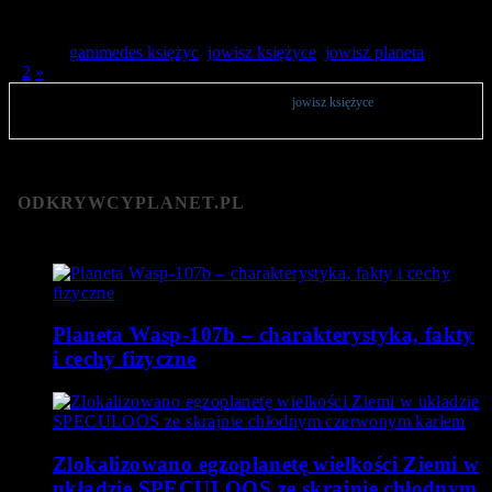
w…
Tagged:
ganimedes księżyc
,
jowisz księżyce
,
jowisz planeta
1
2
»
Publikacje zawierają opinie użytkowników na temat
jowisz księżyce
. Zachęcamy do
komentowania.
ODKRYWCYPLANET.PL
Planeta Wasp-107b – charakterystyka, fakty
i cechy fizyczne
Zlokalizowano egzoplanetę wielkości Ziemi w
układzie SPECULOOS ze skrajnie chłodnym