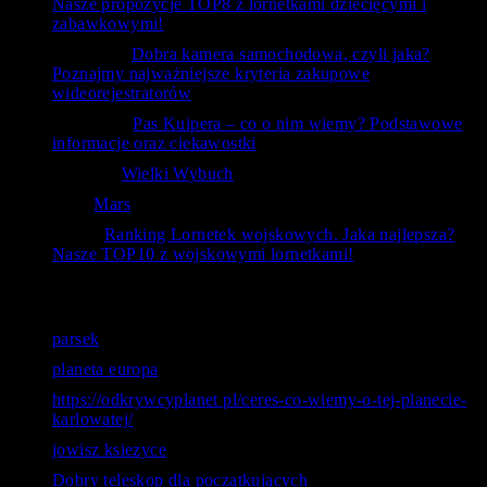
Nasze propozycje TOP8 z lornetkami dziecięcymi i
zabawkowymi!
ToTemat
-
Dobra kamera samochodowa, czyli jaka?
Poznajmy najważniejsze kryteria zakupowe
wideorejestratorów
czlowiek
-
Pas Kuipera – co o nim wiemy? Podstawowe
informacje oraz ciekawostki
RafAnt
-
Wielki Wybuch
Kal
-
Mars
bubu
-
Ranking Lornetek wojskowych. Jaka najlepsza?
Nasze TOP10 z wojskowymi lornetkami!
Ostatnie wyszukiwania
parsek
planeta europa
https://odkrywcyplanet pl/ceres-co-wiemy-o-tej-planecie-
karlowatej/
jowisz ksiezyce
Dobry teleskop dla początkujących