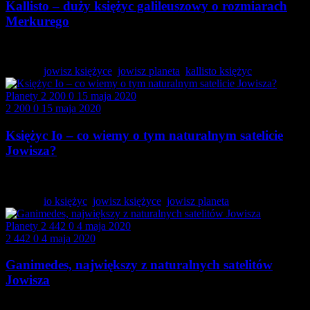
Kallisto – duży księżyc galileuszowy o rozmiarach
Merkurego
Kallisto jest drugim co do wielkości księżycem Jowisza…
Tagged:
jowisz księżyce
,
jowisz planeta
,
kallisto księżyc
Planety
2 200
0
15 maja 2020
2 200
0
15 maja 2020
Księżyc Io – co wiemy o tym naturalnym satelicie
Jowisza?
Księżyc Io, będący jednym z naturalnych satelitów Jowisza,…
Tagged:
io księżyc
,
jowisz księżyce
,
jowisz planeta
Planety
2 442
0
4 maja 2020
2 442
0
4 maja 2020
Ganimedes, największy z naturalnych satelitów
Jowisza
Księżyc Jowisza Ganimedes to największy naturalny satelita