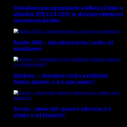
Zlokalizowano egzoplanetę wielkości Ziemi w
układzie SPECULOOS ze skrajnie chłodnym
czerwonym karłem
Kepler 186f – charakterystyka i cechy tej
egzoplanety
Merkury – charakterystyka najbliższej
Słońcu planety. Co o nim wiemy?
Jowisz – niezwykły gazowy olbrzym. Co
wiemy o tej planecie?