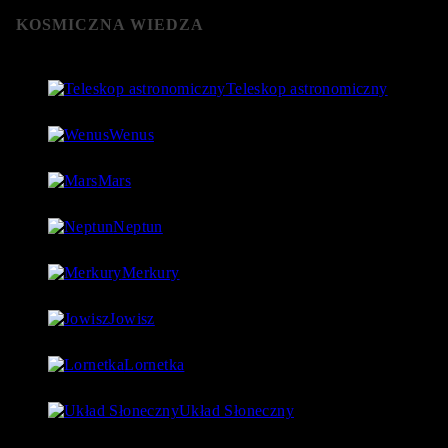
KOSMICZNA WIEDZA
Teleskop astronomiczny
8 stycznia 2019
- 152 061 Views
Wenus
4 lipca 2018
- 124 755 Views
Mars
18 lipca 2018
- 97 560 Views
Neptun
27 lipca 2018
- 97 543 Views
Merkury
1 lipca 2018
- 88 923 Views
Jowisz
17 lipca 2018
- 86 730 Views
Lornetka
9 stycznia 2019
- 85 768 Views
Układ Słoneczny
15 lipca 2018
- 80 177 Views