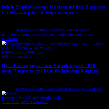
Pełnia Truskawkowego Księżyca już dziś! 5 czerwca
to także czas półcieniowego zaćmienia
Pełnia Księżyca to wydarzenie, na które często czekają…
Tagged:
jak wygląda zaćmienie księżyca
,
księżyc w pełni
,
najbliższe zaćmienie księżyca
,
zaćmienie księżyca w polsce
kalendarz
Kosmos
938
0
7 maja 2020
938
0
7 maja 2020
Dziś obserwujemy ostatni Superksiężyc w 2020
roku. 7 maja to czas Pełni Kwiatowego Księżyca!
Już dzisiaj, czyli 7 maja, będziemy mogli zaobserwować…
Tagged:
księżyc dziś
,
księżyc fazy
,
księżyc w pełni
,
superksiężyc
Kosmos
7 122
0
21 października 2015
7 122
0
21 października 2015