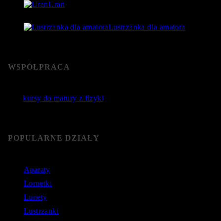
Uran
24 lipca 2018
- 76 592 Views
Lustrzanka dla amatora
22 stycznia 2019
- 76 365 Views
WSPÓŁPRACA
Jakie
kursy do matury z fizyki
wybrać? Poznaj sprawdzone
kursy do matury online.
POPULARNE DZIAŁY
Aparaty
Lornetki
Lunety
Lustrzanki