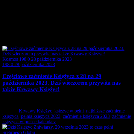
Kosmos
198
0
28 października 2023
198
0
28 października 2023
Częściowe zaćmienie Księżyca z 28 na 29
października 2023. Dziś wieczorem przywita nas
także Krwawy Księżyc!
Dwa tygodnie po rzuceniu cienia na Amerykę podczas…
Tagged:
Krwawy Księżyc
,
księżyc w pełni
,
najbliższe zaćmienie
księżyca
,
pełnia księżyca 2023
,
zaćmienie księżyca 2023
,
zaćmienie
księżyca w polsce kalendarz