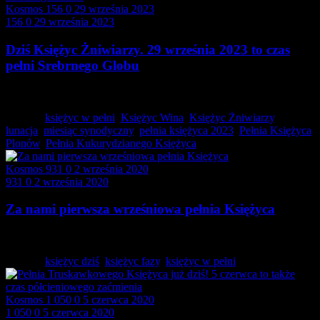
Kosmos
156
0
29 września 2023
156
0
29 września 2023
Dziś Księżyc Żniwiarzy. 29 września 2023 to czas
pełni Srebrnego Globu
W dniu dzisiejszym znajdujący się aktualnie w znaku…
Tagged:
księżyc w pełni
,
Księżyc Wina
,
Księżyc Żniwiarzy
,
lunacja
,
miesiąc synodyczny
,
pełnia księżyca 2023
,
Pełnia Księżyca
Plonów
,
Pełnia Kukurydzianego Księżyca
Kosmos
931
0
2 września 2020
931
0
2 września 2020
Za nami pierwsza wrześniowa pełnia Księżyca
Miesiąc wrzesień to dla fanów astronomii czas, kiedy…
Tagged:
księżyc dziś
,
księżyc fazy
,
księżyc w pełni
Kosmos
1 050
0
5 czerwca 2020
1 050
0
5 czerwca 2020