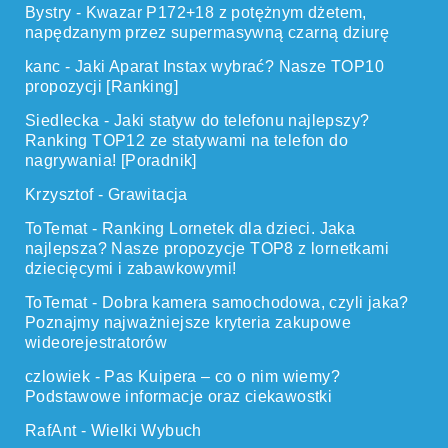
Bystry
-
Kwazar P172+18 z potężnym dżetem,
napędzanym przez supermasywną czarną dziurę
kanc
-
Jaki Aparat Instax wybrać? Nasze TOP10
propozycji [Ranking]
Siedlecka
-
Jaki statyw do telefonu najlepszy?
Ranking TOP12 ze statywami na telefon do
nagrywania! [Poradnik]
Krzysztof
-
Grawitacja
ToTemat
-
Ranking Lornetek dla dzieci. Jaka
najlepsza? Nasze propozycje TOP8 z lornetkami
dziecięcymi i zabawkowymi!
ToTemat
-
Dobra kamera samochodowa, czyli jaka?
Poznajmy najważniejsze kryteria zakupowe
wideorejestratorów
czlowiek
-
Pas Kuipera – co o nim wiemy?
Podstawowe informacje oraz ciekawostki
RafAnt
-
Wielki Wybuch