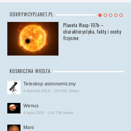
ODKRYWCYPLANET.PL
Planeta Wasp-107b –
charakterystyka, fakty i cechy
fizyczne
KOSMICZNA WIEDZA
Teleskop astronomiczny
8 stycznia 2019
- 152 061 Views
Wenus
4 lipca 2018
- 124 756 Views
Mars