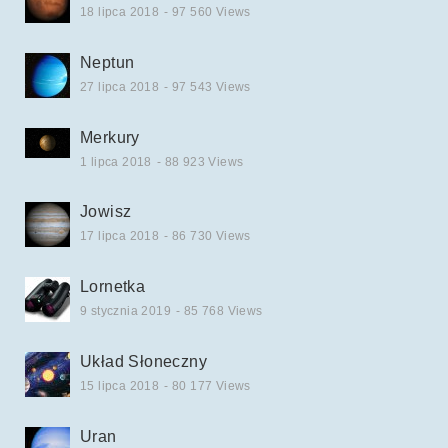
18 lipca 2018
- 97 560 Views
Neptun
27 lipca 2018
- 97 543 Views
Merkury
1 lipca 2018
- 88 923 Views
Jowisz
17 lipca 2018
- 86 730 Views
Lornetka
9 stycznia 2019
- 85 768 Views
Układ Słoneczny
15 lipca 2018
- 80 177 Views
Uran