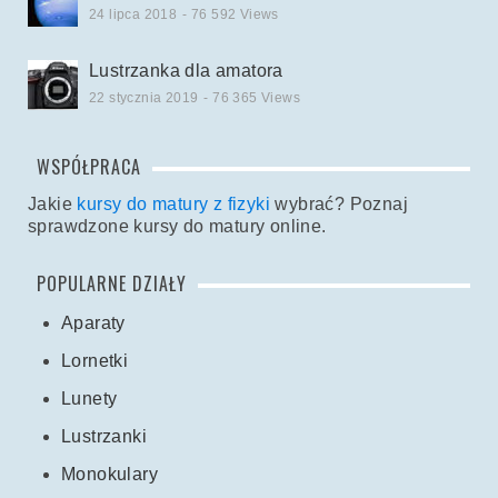
24 lipca 2018
- 76 592 Views
Lustrzanka dla amatora
22 stycznia 2019
- 76 365 Views
WSPÓŁPRACA
Jakie
kursy do matury z fizyki
wybrać? Poznaj
sprawdzone kursy do matury online.
POPULARNE DZIAŁY
Aparaty
Lornetki
Lunety
Lustrzanki
Monokulary