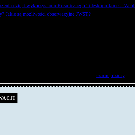
rzenia dzięki wykorzystaniu Kosmicznego Teleskopu Jamesa Web
y? Jakie są możliwości obserwacyjne JWST?
 przypadku układów WR?
a odpowiednich warunków oraz pierwiastków (również tych bardz
ziej pospolity wodór), a w wyniku działania wiatrów gwiazdowych u
iektami typu widmowego O
, o bardzo dużej jasności, z tempe
ę Słońca. Obiekty WR emitują niezwykle potężne wiatry gwiazdowe
 prawdopodobnie zapadnięcie się i utworzenie
czarnej dziury
.
WACJI