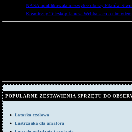
NASA opublikowała niezwykłe obrazy Filarów Stwo
Kosmiczny Teleskop Jamesa Webba – co o nim wiem
Czy powłoki pyłowe to norma w
Utworzenie powłok pyłowych z wyrzutów gazu wymaga zaistnieni
gwiazd (m.in.), łączą się z innymi lżejszymi (chociażby najbard
ob
Gwiazdy klasyfikowane jako gwiazdy Wolfa-Rayeta są
podczas końcowego cyklu życia przekracza 25-krotnie mas
gazów. Końcowym etapem życia gwiazdy Wolfa-Rayeta jest
POPULARNE ZESTAWIENIA SPRZĘTU DO OBSER
Latarka czołowa
Lustrzanka dla amatora
Lupa do oglądania i czytania