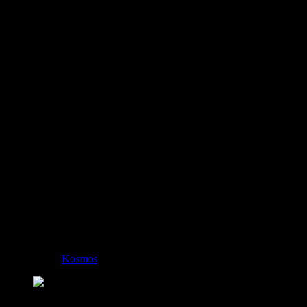
Układ WR 140 z imponującymi pierści
Rayeta?
Astronomia:
Kosmos
21 października 2022
112
0
Pierścienie pyłowe w układzie gwiezdnym Wolfa-Rayeta 140 (