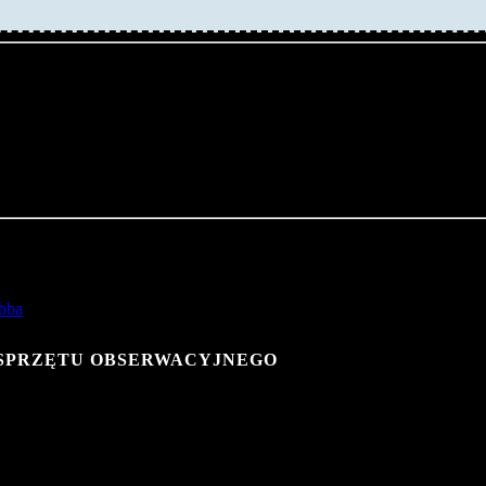
dotychczas ty
ych układów gwiazd typu Wolfa-Rayeta, natomiast
y (układy z orbitami kołowymi prawdopodobnie generują chmury py
na tyle mocno, aby mogło dość do powstania powłoki pyłu. Szacu
dować się przynajmniej kilka tysięcy gwiazd WR. Dotychczas uda
bba
 SPRZĘTU OBSERWACYJNEGO