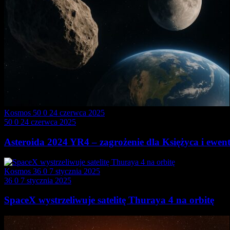
Kosmos
50
0
24 czerwca 2025
50
0
24 czerwca 2025
Asteroida 2024 YR4 – zagrożenie dla Księżyca i ewent
Kosmos
36
0
7 stycznia 2025
36
0
7 stycznia 2025
SpaceX wystrzeliwuje satelitę Thuraya 4 na orbitę