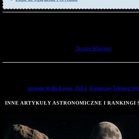
Tworzenie pyłu jest charakterystyczne również w przypadku inn
pyłowe
. Powodem takiej sytuacji jest wydłużony kształt orbit
zderzenia się wiatrów gwiazdowych emitowane gazy są ściskane 
podwójnym z innymi gwiazdami.
Według oszacowań naukowców w
Drodze Mlecznej
powinno znaj
Wolfa-Rayeta.
Źródła publikacji:
(1) nasa.gov / „Star Duo Forms ‘Fingerprint’ in Space, NASA’s Webb Finds”
(2) jpl.nasa.gov / „Dust Rings in the Wolf-Rayet 140 System”
Powiązania:
gwiazda Wolfa-Rayeta
,
JWST
,
Kosmiczny Teleskop We
INNE ARTYKUŁY ASTRONOMICZNE I RANKINGI