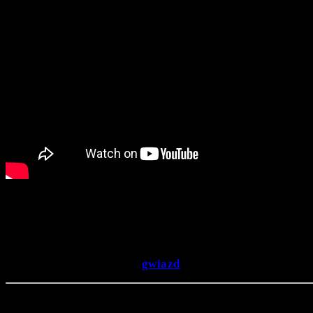
Do badań powłok pyłowych użyto instrumentu średniej podczer
pozwalają wykrywać chłodniejsze fragmenty nieba, w zakresie n
Pierścienie składające się z powłok pyłowych tworzą się za ka
gwiazdy typu Wolfa-Rayeta są producente
dowód na to, że
trwałość) dla przyszłych
gwiazd
.
Powinno również zainteresować …