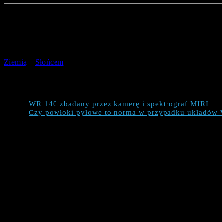
gwiazd
Wolfa-Rayeta
Charakterystyczny układ podwójny
(kon
pyłowe, przypominające pierścienie
.
Zbliżenie tych ciał niebieskich zostało zarejestrowane przez
Kosm
którego nastąpiło zderzenie wiatrów gwiazdowych, co doprowadz
Ziemią
a
Słońcem
). Powstałe poszczególne warstwy (ich cyklicz
Jakie informacje znajdziemy w publikacji?
WR 140 zbadany przez kamerę i spektrograf MIRI
Czy powłoki pyłowe to norma w przypadku układów
WR 140 zbadany przez kamerę i 
Obserwacja tak dużej ilości pierścieni była możliwa tylko dzię
powłok pyłowych. Uwagę zaobserwowanych przynajmniej 17 pierś
prawdopodobne, że w układzie Wolfa-Rayeta 140 istniej