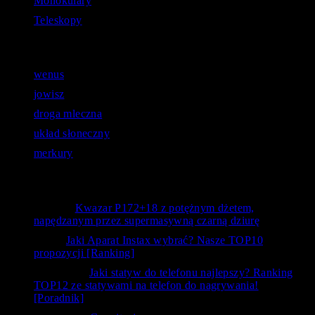
Monokulary
Teleskopy
Astronomiczne zapytania:
wenus
jowisz
droga mleczna
układ słoneczny
merkury
Opinie użytkowników
Bystry
-
Kwazar P172+18 z potężnym dżetem,
napędzanym przez supermasywną czarną dziurę
kanc
-
Jaki Aparat Instax wybrać? Nasze TOP10
propozycji [Ranking]
Siedlecka
-
Jaki statyw do telefonu najlepszy? Ranking
TOP12 ze statywami na telefon do nagrywania!
[Poradnik]