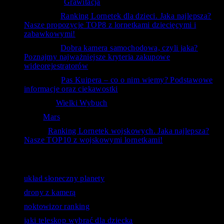
Krzysztof
-
Grawitacja
ToTemat
-
Ranking Lornetek dla dzieci. Jaka najlepsza?
Nasze propozycje TOP8 z lornetkami dziecięcymi i
zabawkowymi!
ToTemat
-
Dobra kamera samochodowa, czyli jaka?
Poznajmy najważniejsze kryteria zakupowe
wideorejestratorów
czlowiek
-
Pas Kuipera – co o nim wiemy? Podstawowe
informacje oraz ciekawostki
RafAnt
-
Wielki Wybuch
Kal
-
Mars
bubu
-
Ranking Lornetek wojskowych. Jaka najlepsza?
Nasze TOP10 z wojskowymi lornetkami!
Ostatnie wyszukiwania
układ słoneczny planety
drony z kamerą
noktowizor ranking
jaki teleskop wybrać dla dziecka