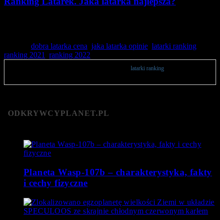
Ranking Latarek. Jaka latarka najlepsza?
Jaka Latarka jest najchętniej wybierana? Ranking TOP10
latarek…
Tagged:
dobra latarka cena
,
jaka latarka opinie
,
latarki ranking
,
ranking 2021
,
ranking 2022
Publikacje zawierają opinie użytkowników na temat
latarki ranking
. Zachęcamy do
komentowania.
ODKRYWCYPLANET.PL
Planeta Wasp-107b – charakterystyka, fakty
i cechy fizyczne