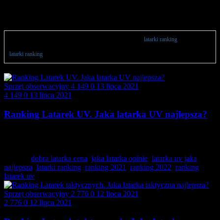
latarki ranking
Wszystkie publikacje powiązane z wyrażeniem lub sekcją
latarki ranking
. Artykuły
astronomiczne lub zestawienia sprzętu w postaci rankingów 2024 na podstawie hasła
latarki ranking
.
Sprzęt obserwacyjny
4 149
0
13 lipca 2021
4 149
0
13 lipca 2021
Ranking Latarek UV. Jaka latarka UV najlepsza?
Latarki UV to specjalne źródła światła emitujące
promieniowanie…
Tagged:
dobra latarka cena
,
jaka latarka opinie
,
latarka uv jaka
najlepsza
,
latarki ranking
,
ranking 2021
,
ranking 2022
,
ranking
latarek uv
Sprzęt obserwacyjny
2 776
0
12 lipca 2021
2 776
0
12 lipca 2021