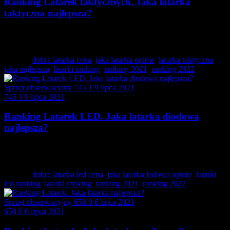
Ranking Latarek taktycznych. Jaka latarka
taktyczna najlepsza?
Jaka Latarka taktyczna jest najchętniej wybierana? Ranking
TOP10…
Tagged:
dobra latarka cena
,
jaka latarka opinie
,
latarka taktyczna
jaka najlepsza
,
latarki ranking
,
ranking 2021
,
ranking 2022
Sprzęt obserwacyjny
745
1
9 lipca 2021
745
1
9 lipca 2021
Ranking Latarek LED. Jaka latarka diodowa
najlepsza?
Jaka Latarka LED jest najchętniej wybierana? Ranking
TOP10…
Tagged:
dobra latarka led cena
,
jaka latarka ledowa opinie
,
latarki
led ranking
,
latarki ranking
,
ranking 2021
,
ranking 2022
Sprzęt obserwacyjny
658
0
6 lipca 2021
658
0
6 lipca 2021