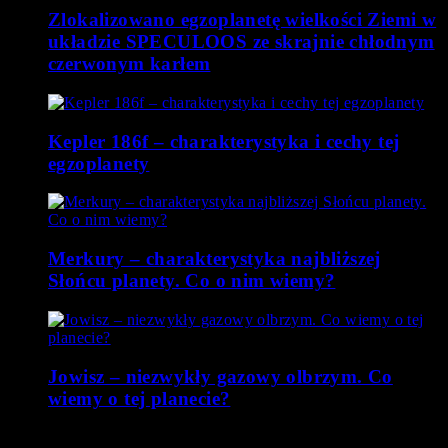
Zlokalizowano egzoplanetę wielkości Ziemi w
układzie SPECULOOS ze skrajnie chłodnym
czerwonym karłem
Kepler 186f – charakterystyka i cechy tej
egzoplanety
Merkury – charakterystyka najbliższej
Słońcu planety. Co o nim wiemy?
Jowisz – niezwykły gazowy olbrzym. Co
wiemy o tej planecie?