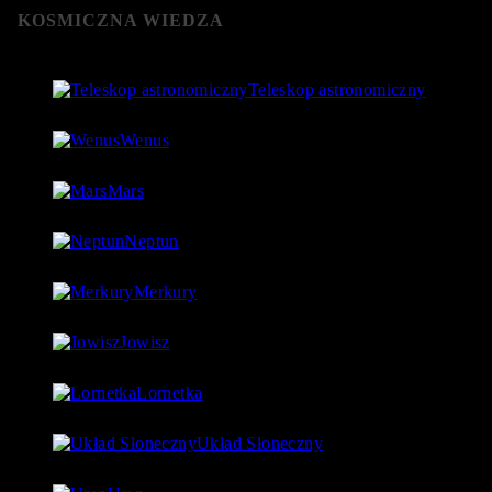
KOSMICZNA WIEDZA
Teleskop astronomiczny
8 stycznia 2019
- 152 060 Views
Wenus
4 lipca 2018
- 124 755 Views
Mars
18 lipca 2018
- 97 560 Views
Neptun
27 lipca 2018
- 97 540 Views
Merkury
1 lipca 2018
- 88 923 Views
Jowisz
17 lipca 2018
- 86 730 Views
Lornetka
9 stycznia 2019
- 85 767 Views
Układ Słoneczny
15 lipca 2018
- 80 177 Views