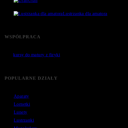
Uran
24 lipca 2018
- 76 592 Views
Lustrzanka dla amatora
22 stycznia 2019
- 76 364 Views
WSPÓŁPRACA
Jakie
kursy do matury z fizyki
wybrać? Poznaj sprawdzone
kursy do matury online.
POPULARNE DZIAŁY
Aparaty
Lornetki
Lunety
Lustrzanki