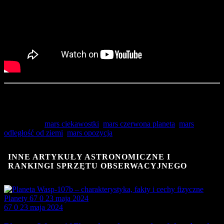
Źródła publikacji:
(1) travelandleisure.com / „You Can See Mars in Opposition Tonight— and the
Next Time Won’t Be Until 2025”
(2) cybermoon.pl / „Kalendarz opozycji planety Mars w latach 2010-2050”
Powiązania:
mars ciekawostki
,
mars czerwona planeta
,
mars
odległość od ziemi
,
mars opozycja
INNE ARTYKUŁY ASTRONOMICZNE I
RANKINGI SPRZĘTU OBSERWACYJNEGO
Planety
67
0
23 maja 2024
67
0
23 maja 2024