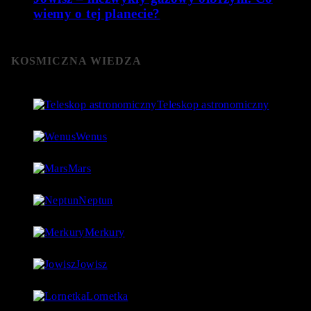
wiemy o tej planecie?
KOSMICZNA WIEDZA
Teleskop astronomiczny
8 stycznia 2019
- 152 060 Views
Wenus
4 lipca 2018
- 124 755 Views
Mars
18 lipca 2018
- 97 560 Views
Neptun
27 lipca 2018
- 97 540 Views
Merkury
1 lipca 2018
- 88 923 Views
Jowisz
17 lipca 2018
- 86 730 Views
Lornetka
9 stycznia 2019
- 85 767 Views