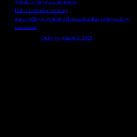
głęboki wykrywacz na monety
Dobry mikroskop szkolny
https://odkrywcyplanet pl/lustrzanka-dla-profesjonalisty/
monokular
© Copyright 2026
Odkrywcyplanet.pl 2025
. - Astronomia -
Poradniki oraz rankingi sprzętu obserwacyjnego