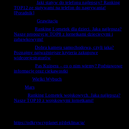
Siedlecka
-
Jaki statyw do telefonu najlepszy? Ranking
TOP12 ze statywami na telefon do nagrywania!
[Poradnik]
Krzysztof
-
Grawitacja
ToTemat
-
Ranking Lornetek dla dzieci. Jaka najlepsza?
Nasze propozycje TOP8 z lornetkami dziecięcymi i
zabawkowymi!
ToTemat
-
Dobra kamera samochodowa, czyli jaka?
Poznajmy najważniejsze kryteria zakupowe
wideorejestratorów
czlowiek
-
Pas Kuipera – co o nim wiemy? Podstawowe
informacje oraz ciekawostki
RafAnt
-
Wielki Wybuch
Kal
-
Mars
bubu
-
Ranking Lornetek wojskowych. Jaka najlepsza?
Nasze TOP10 z wojskowymi lornetkami!
Ostatnie wyszukiwania
https://odkrywcyplanet pl/deklinacja/