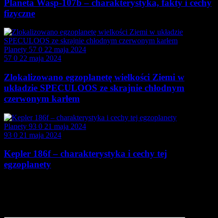
Planeta Wasp-107b – charakterystyka, fakty i cechy
fizyczne
Planety
57
0
22 maja 2024
57
0
22 maja 2024
Zlokalizowano egzoplanetę wielkości Ziemi w
układzie SPECULOOS ze skrajnie chłodnym
czerwonym karłem
Planety
93
0
21 maja 2024
93
0
21 maja 2024
Kepler 186f – charakterystyka i cechy tej
egzoplanety
Dodaj opinię