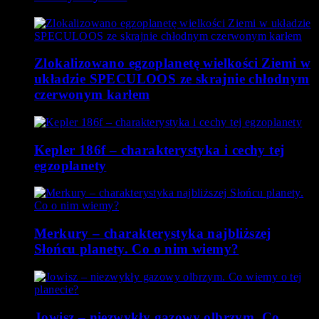
Zlokalizowano egzoplanetę wielkości Ziemi w
układzie SPECULOOS ze skrajnie chłodnym
czerwonym karłem
Kepler 186f – charakterystyka i cechy tej
egzoplanety
Merkury – charakterystyka najbliższej
Słońcu planety. Co o nim wiemy?
Jowisz – niezwykły gazowy olbrzym. Co