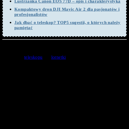
Lustrzanka Canon EOS 77D – opis i charakterystyka
Kompaktowy dron DJI Mavic Air 2 dla pasjonatów i
profesjonalistów
Jak dbać o teleskop? TOP5 sugestii, o których należy
pamiętać
Za 10 lat Mars znajdzie się w najwyższym punkcie podczas
opozycji, co będzie stwarzało świetnie warunki do obserwacji
za pomocą
teleskopu
lub
lornetki
. Problemy z pogodą sprawiają,
że warto w tym czasie rozważyć alternatywne metody
obserwacji takich zjawisk – np. śledząc transmisje live z takich
wydarzeń, udostępnianych na kanałach informacyjnych.