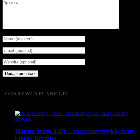
ODKRYWCYPLANET.PL
Planeta Wasp-107b – charakterystyka, fakty
i cechy fizyczne