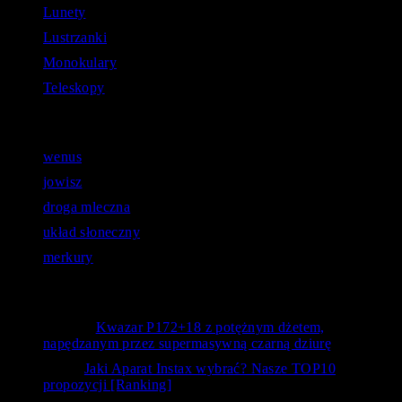
Lunety
Lustrzanki
Monokulary
Teleskopy
Astronomiczne zapytania:
wenus
jowisz
droga mleczna
układ słoneczny
merkury
Opinie użytkowników
Bystry
-
Kwazar P172+18 z potężnym dżetem,
napędzanym przez supermasywną czarną dziurę
kanc
-
Jaki Aparat Instax wybrać? Nasze TOP10
propozycji [Ranking]