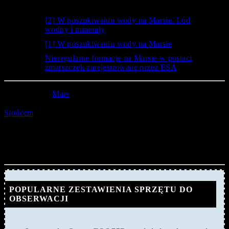
Powinno również zainteresować …
[2] W poszukiwaniu wody na Marsie. Lód
wodny i minerały
[1] W poszukiwaniu wody na Marsie
Nieregularne formacje na Marsie w postaci
zmarszczek zarejestrowane przez ESA
W tym czasie
Mars
znajdzie się również w opozycji – Czerwona
Planeta była ustawiona idealnie w linii 180 stopni razem ze
raz na
Słońcem
oraz Księżycem. Takie zjawisko ma miejsce
mniej więcej 26 miesięcy
, następne będziemy mogli
podziwiać dopiero w styczniu 2025 roku. Osiągnięte w tym
czasie peryhelium Marsa (tj. około 81 mln km) pozwala jeszcze
lepiej zaobserwować opozycję Czerwonej Planety.
POPULARNE ZESTAWIENIA SPRZĘTU DO
OBSERWACJI