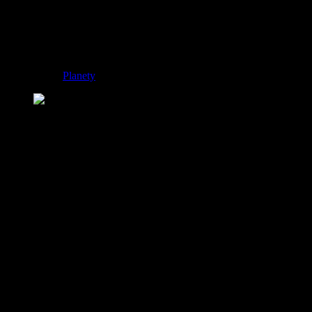
8 grudnia 2022 to czas opozycji Marsa
oraz jego zakrycia przez Srebrny
Glob
Astronomia:
Planety
9 grudnia 2022
68
0
Mars w opozycji z 8 grudnia 2022. / Fot.:
universetoday.com.