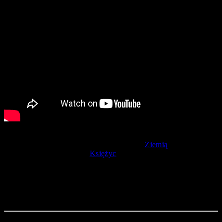
O zaćmieniu Czerwonej Planety mówimy wtedy, gdy nasz
naturalny satelita przechodzi między nią a
Ziemią
, co skutkuje
przesłonięciem jej tarczy.
Księżyc
na nocnym niebie znajduje
się obecnie w
konstelacji Byka
(gwiazdozbiór Taurusa). Pogoda
niestety nie rozpieszczała obserwatorów, jednakże przy
szczególnie dynamicznym warunkach atmosferycznych
największe szanse na podziwianie tego zjawiska były rzecz
jasna w rejonach górskich (południowa Polska).