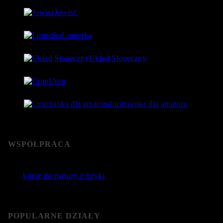
Jowisz
17 lipca 2018
- 86 730 Views
Lornetka
9 stycznia 2019
- 85 767 Views
Układ Słoneczny
15 lipca 2018
- 80 177 Views
Uran
24 lipca 2018
- 76 592 Views
Lustrzanka dla amatora
22 stycznia 2019
- 76 365 Views
WSPÓŁPRACA
Jakie
kursy do matury z fizyki
wybrać? Poznaj sprawdzone
kursy do matury online.
POPULARNE DZIAŁY