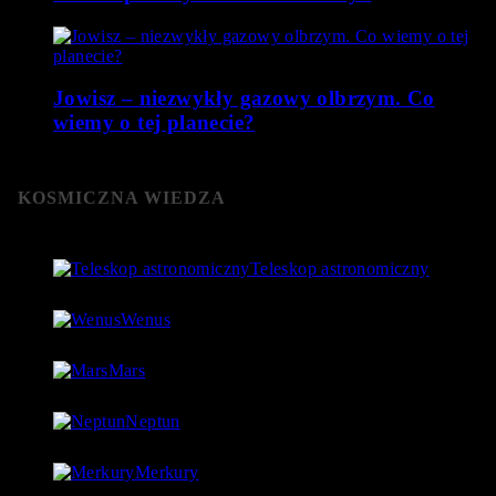
Jowisz – niezwykły gazowy olbrzym. Co
wiemy o tej planecie?
KOSMICZNA WIEDZA
Teleskop astronomiczny
8 stycznia 2019
- 152 060 Views
Wenus
4 lipca 2018
- 124 755 Views
Mars
18 lipca 2018
- 97 560 Views
Neptun
27 lipca 2018
- 97 543 Views
Merkury
1 lipca 2018
- 88 923 Views