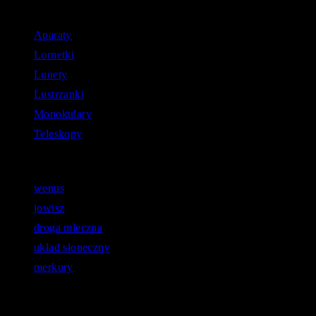
Aparaty
Lornetki
Lunety
Lustrzanki
Monokulary
Teleskopy
Astronomiczne zapytania:
wenus
jowisz
droga mleczna
układ słoneczny
merkury
Opinie użytkowników