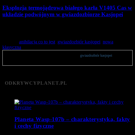
Eksplozja termojądrowa białego karła V1405 Cas w
układzie podwójnym w gwiazdozbiorze Kasjopei
Anihilacje gwiazd w przestrzeni kosmicznej stanowią
powszechne zjawisko,…
Tagged:
anihilacja co to jest
,
gwiazdozbiór kasjopei
,
nowa
klasyczna
Publikacje zawierają opinie użytkowników na temat
gwiazdozbiór kasjopei
.
Zachęcamy do komentowania.
ODKRYWCYPLANET.PL
Planeta Wasp-107b – charakterystyka, fakty
i cechy fizyczne