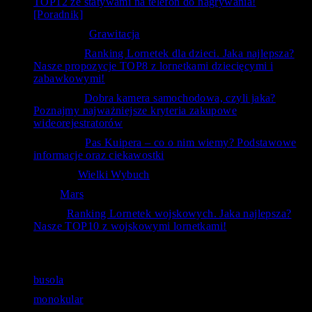
TOP12 ze statywami na telefon do nagrywania!
[Poradnik]
Krzysztof
-
Grawitacja
ToTemat
-
Ranking Lornetek dla dzieci. Jaka najlepsza?
Nasze propozycje TOP8 z lornetkami dziecięcymi i
zabawkowymi!
ToTemat
-
Dobra kamera samochodowa, czyli jaka?
Poznajmy najważniejsze kryteria zakupowe
wideorejestratorów
czlowiek
-
Pas Kuipera – co o nim wiemy? Podstawowe
informacje oraz ciekawostki
RafAnt
-
Wielki Wybuch
Kal
-
Mars
bubu
-
Ranking Lornetek wojskowych. Jaka najlepsza?
Nasze TOP10 z wojskowymi lornetkami!
Ostatnie wyszukiwania
busola
monokular