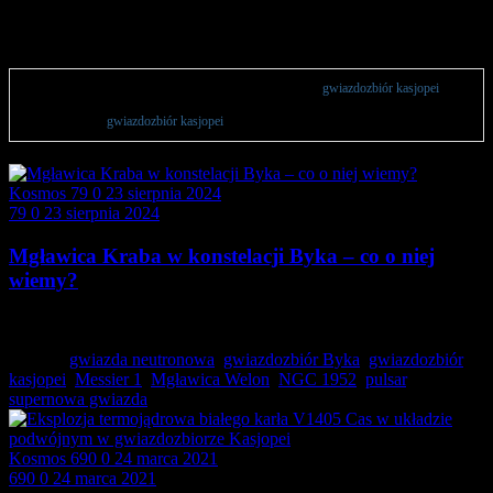
gwiazdozbiór kasjopei
Wszystkie publikacje powiązane z wyrażeniem lub sekcją
gwiazdozbiór kasjopei
.
Artykuły astronomiczne lub zestawienia sprzętu w postaci rankingów 2024 na
podstawie hasła
gwiazdozbiór kasjopei
.
Kosmos
79
0
23 sierpnia 2024
79
0
23 sierpnia 2024
Mgławica Kraba w konstelacji Byka – co o niej
wiemy?
Mgławica Kraba (inaczej Messier 1 lub NGC 1952)…
Tagged:
gwiazda neutronowa
,
gwiazdozbiór Byka
,
gwiazdozbiór
kasjopei
,
Messier 1
,
Mgławica Welon
,
NGC 1952
,
pulsar
,
supernowa gwiazda
Kosmos
690
0
24 marca 2021
690
0
24 marca 2021