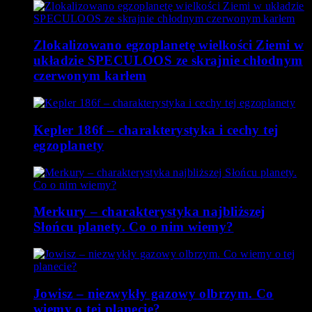
Zlokalizowano egzoplanetę wielkości Ziemi w
układzie SPECULOOS ze skrajnie chłodnym
czerwonym karłem
Kepler 186f – charakterystyka i cechy tej
egzoplanety
Merkury – charakterystyka najbliższej
Słońcu planety. Co o nim wiemy?
Jowisz – niezwykły gazowy olbrzym. Co
wiemy o tej planecie?