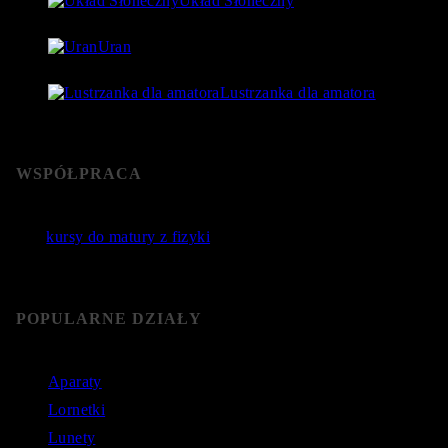
Układ Słoneczny
15 lipca 2018
- 80 177 Views
Uran
24 lipca 2018
- 76 592 Views
Lustrzanka dla amatora
22 stycznia 2019
- 76 365 Views
WSPÓŁPRACA
Jakie
kursy do matury z fizyki
wybrać? Poznaj sprawdzone
kursy do matury online.
POPULARNE DZIAŁY
Aparaty
Lornetki
Lunety