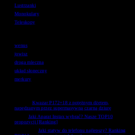
Lustrzanki
Monokulary
Teleskopy
Astronomiczne zapytania:
wenus
jowisz
droga mleczna
układ słoneczny
merkury
Opinie użytkowników
Bystry
-
Kwazar P172+18 z potężnym dżetem,
napędzanym przez supermasywną czarną dziurę
kanc
-
Jaki Aparat Instax wybrać? Nasze TOP10
propozycji [Ranking]
Siedlecka
-
Jaki statyw do telefonu najlepszy? Ranking