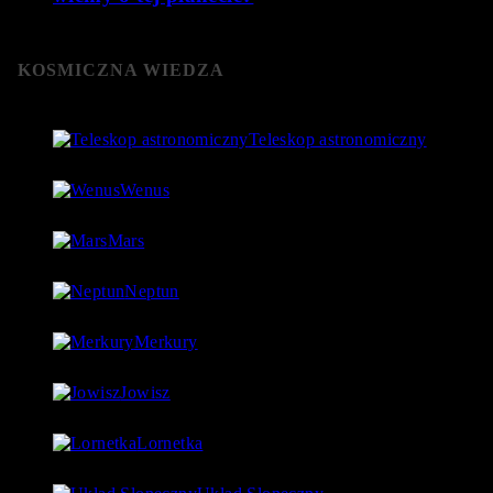
KOSMICZNA WIEDZA
Teleskop astronomiczny
8 stycznia 2019
- 152 060 Views
Wenus
4 lipca 2018
- 124 755 Views
Mars
18 lipca 2018
- 97 560 Views
Neptun
27 lipca 2018
- 97 543 Views
Merkury
1 lipca 2018
- 88 923 Views
Jowisz
17 lipca 2018
- 86 730 Views
Lornetka
9 stycznia 2019
- 85 767 Views