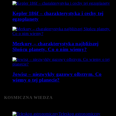
Kepler 186f – charakterystyka i cechy tej
egzoplanety
Merkury – charakterystyka najbliższej
Słońcu planety. Co o nim wiemy?
Jowisz – niezwykły gazowy olbrzym. Co
wiemy o tej planecie?
KOSMICZNA WIEDZA
Teleskop astronomiczny