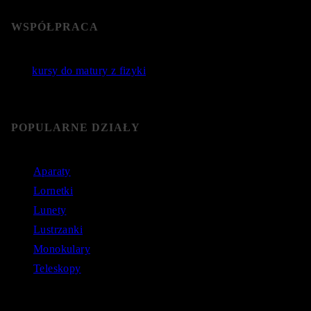
WSPÓŁPRACA
Jakie
kursy do matury z fizyki
wybrać? Poznaj sprawdzone
kursy do matury online.
POPULARNE DZIAŁY
Aparaty
Lornetki
Lunety
Lustrzanki
Monokulary
Teleskopy
Astronomiczne zapytania: