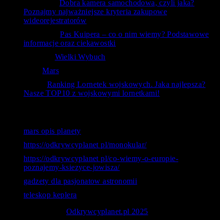
ToTemat
-
Dobra kamera samochodowa, czyli jaka?
Poznajmy najważniejsze kryteria zakupowe
wideorejestratorów
czlowiek
-
Pas Kuipera – co o nim wiemy? Podstawowe
informacje oraz ciekawostki
RafAnt
-
Wielki Wybuch
Kal
-
Mars
bubu
-
Ranking Lornetek wojskowych. Jaka najlepsza?
Nasze TOP10 z wojskowymi lornetkami!
Ostatnie wyszukiwania
mars opis planety
https://odkrywcyplanet pl/monokular/
https://odkrywcyplanet pl/co-wiemy-o-europie-
poznajemy-ksiezyce-jowisza/
gadzety dla pasjonatow astronomii
teleskop keplera
© Copyright 2026
Odkrywcyplanet.pl 2025
. - Astronomia -