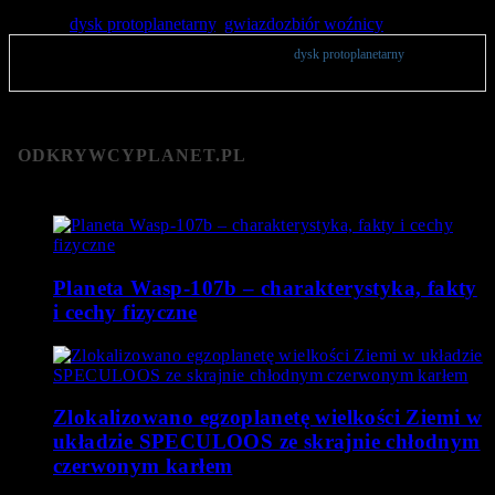
Tagged:
dysk protoplanetarny
,
gwiazdozbiór woźnicy
Publikacje zawierają opinie użytkowników na temat
dysk protoplanetarny
. Zachęcamy
do komentowania.
ODKRYWCYPLANET.PL
Planeta Wasp-107b – charakterystyka, fakty
i cechy fizyczne
Zlokalizowano egzoplanetę wielkości Ziemi w
układzie SPECULOOS ze skrajnie chłodnym
czerwonym karłem