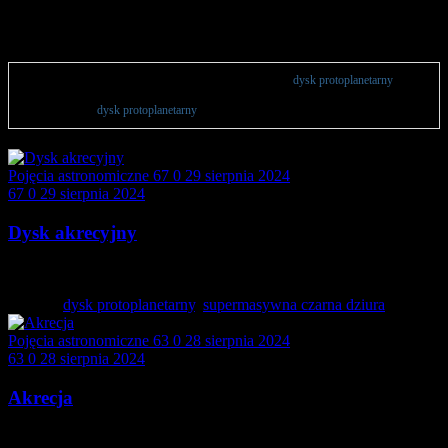
dysk protoplanetarny
Wszystkie publikacje powiązane z wyrażeniem lub sekcją
dysk protoplanetarny
.
Artykuły astronomiczne lub zestawienia sprzętu w postaci rankingów 2024 na
podstawie hasła
dysk protoplanetarny
.
Pojęcia astronomiczne
67
0
29 sierpnia 2024
67
0
29 sierpnia 2024
Dysk akrecyjny
Dysk akrecyjny to struktura powstająca z gazu, pyłu…
Tagged:
dysk protoplanetarny
,
supermasywna czarna dziura
Pojęcia astronomiczne
63
0
28 sierpnia 2024
63
0
28 sierpnia 2024
Akrecja
Akrecja to proces gromadzenia się materii na powierzchni…