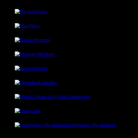
8 stycznia 2019
- 152 060 Views
Wenus
4 lipca 2018
- 124 755 Views
Mars
18 lipca 2018
- 97 560 Views
Neptun
27 lipca 2018
- 97 543 Views
Merkury
1 lipca 2018
- 88 923 Views
Jowisz
17 lipca 2018
- 86 730 Views
Lornetka
9 stycznia 2019
- 85 767 Views
Układ Słoneczny
15 lipca 2018
- 80 177 Views
Uran
24 lipca 2018
- 76 592 Views
Lustrzanka dla amatora
22 stycznia 2019
- 76 365 Views