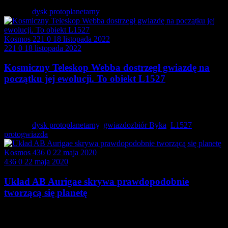
Tagged:
dysk protoplanetarny
Kosmos
221
0
18 listopada 2022
221
0
18 listopada 2022
Kosmiczny Teleskop Webba dostrzegł gwiazdę na
początku jej ewolucji. To obiekt L1527
Dzięki odpowiednim instrumentom znajdującym się na
pokładzie Kosmicznego…
Tagged:
dysk protoplanetarny
,
gwiazdozbiór Byka
,
L1527
,
protogwiazda
Kosmos
436
0
22 maja 2020
436
0
22 maja 2020
Układ AB Aurigae skrywa prawdopodobnie
tworzącą się planetę
Zastosowanie najnowocześniejszych rozwiązań w astronomii
sprzyja postępowi tej…