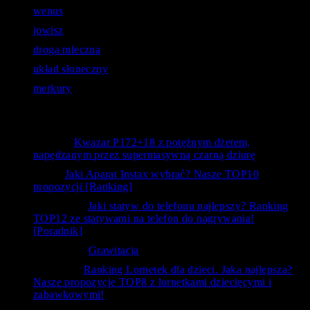
wenus
jowisz
droga mleczna
układ słoneczny
merkury
Opinie użytkowników
Bystry
-
Kwazar P172+18 z potężnym dżetem,
napędzanym przez supermasywną czarną dziurę
kanc
-
Jaki Aparat Instax wybrać? Nasze TOP10
propozycji [Ranking]
Siedlecka
-
Jaki statyw do telefonu najlepszy? Ranking
TOP12 ze statywami na telefon do nagrywania!
[Poradnik]
Krzysztof
-
Grawitacja
ToTemat
-
Ranking Lornetek dla dzieci. Jaka najlepsza?
Nasze propozycje TOP8 z lornetkami dziecięcymi i
zabawkowymi!