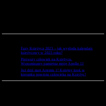
badania Bidonga Zhanga, asystenta naukowca na wydziale nauk
o Ziemi, planetach i kosmosie na Uniwersytecie Kalifornijskim
w Los Angeles, sugerowały, że określenie wieku kryształów w
pyle księżycowym może ujawnić rzeczywisty wiek Księżyca.
Przyjrzenie się zdobytym kryształom cyrkonu w
nanoskali pozwoliło określić ich skład chemiczny i
skorygować wcześniejsze oszacowania.
Może również zainteresować …
Fazy Księżyca 2023 – jak wygląda kalendarz
księżycowy w 2023 roku?
Pierwszy człowiek na Księżycu.
Wspominamy pamiętną misję Apollo 11
Już dziś start Artemis 1! Kolejny krok w
kierunku powrotu człowieka na Księżyc!
Istotna przeprowadzonego
datowania cyrkonu