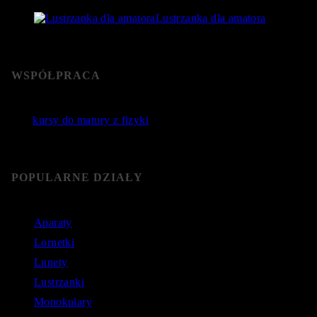
Lustrzanka dla amatora
22 stycznia 2019
- 76 365 Views
WSPÓŁPRACA
Jakie
kursy do matury z fizyki
wybrać? Poznaj sprawdzone
kursy do matury online.
POPULARNE DZIAŁY
Aparaty
Lornetki
Lunety
Lustrzanki
Monokulary