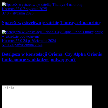
Kosmos
37
0
7 stycznia 2025
37
0
7 stycznia 2025
SpaceX wystrzeliwuje satelitę Thuraya 4 na orbitę
Kosmos
57
0
24 października 2024
57
0
24 października 2024
Betelgeza w konstelacji Oriona. Czy Alpha Orionis
funkcjonuje w układzie podwójnym?
Dodaj opinię