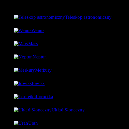
Teleskop astronomiczny
8 stycznia 2019
- 152 061 Views
Wenus
4 lipca 2018
- 124 756 Views
Mars
18 lipca 2018
- 97 560 Views
Neptun
27 lipca 2018
- 97 543 Views
Merkury
1 lipca 2018
- 88 923 Views
Jowisz
17 lipca 2018
- 86 730 Views
Lornetka
9 stycznia 2019
- 85 768 Views
Układ Słoneczny
15 lipca 2018
- 80 177 Views
Uran
24 lipca 2018
- 76 592 Views