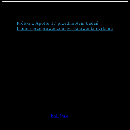
Jakie informacje znajdziemy w publikacji?
Próbki z Apollo 17 przedmiotem badań
Istotna przeprowadzonego datowania cyrkonu
Próbki z Apollo 17 przedmiotem
badań
pyłu oraz skał księżycowych,
Dzięki próbkom w postaci
które pozyskane zostały 11 grudnia 1972 roku w czasie
misji
Apollo 17
(dokonali tego astronauci Eugene Cernan oraz
Harrison Schmitt), skorygowano wiek Srebrnego Globu z
szacowanych wcześniej 4.425 mld lat na 4.46 mld lat.
Odnalezione w materiale skalnym kryształy cyrkonu wykazały,
nasz naturalny satelita jest starszy o dodatkowe ~ 40
że
mln lat
. Formowanie owych kryształów było możliwe dopiero
po ochłodzeniu oceanu magmy, dzięki czemu można dość
precyzyjnie ocenić wiek
Księżyca
.
Już poprzednie analizy przeprowadzone przez współautora