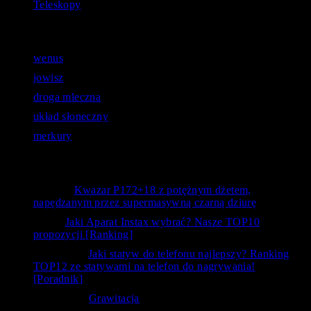
Teleskopy
Astronomiczne zapytania:
wenus
jowisz
droga mleczna
układ słoneczny
merkury
Opinie użytkowników
Bystry
-
Kwazar P172+18 z potężnym dżetem,
napędzanym przez supermasywną czarną dziurę
kanc
-
Jaki Aparat Instax wybrać? Nasze TOP10
propozycji [Ranking]
Siedlecka
-
Jaki statyw do telefonu najlepszy? Ranking
TOP12 ze statywami na telefon do nagrywania!
[Poradnik]
Krzysztof
-
Grawitacja