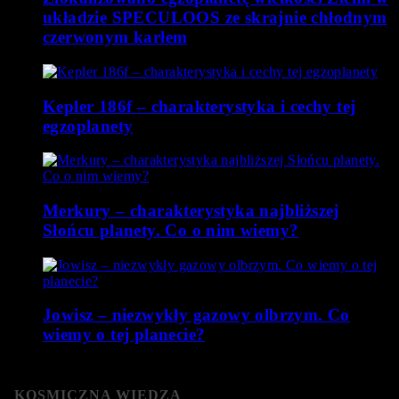
układzie SPECULOOS ze skrajnie chłodnym
czerwonym karłem
Kepler 186f – charakterystyka i cechy tej
egzoplanety
Merkury – charakterystyka najbliższej
Słońcu planety. Co o nim wiemy?
Jowisz – niezwykły gazowy olbrzym. Co
wiemy o tej planecie?
KOSMICZNA WIEDZA