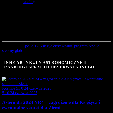
naturalnego
satelitę
naszej planety przy użyciu najbardziej
zaawansowanych metod.
Źródła publikacji:
(1) cnn.com / „Rock collected by Apollo 17 astronauts reveals moon’s true age”
(2) scitechdaily.com / „Crystals in Apollo Lunar Rocks Reveal the Moon’s True
Age”
(3) economymiddleeast.com / „Unveiling the Moon’s true age: Defying
expectations and igniting scientific wonder”
Powiązania:
Apollo 17
,
księżyc ciekawostki
,
program Apollo
,
srebrny glob
INNE ARTYKUŁY ASTRONOMICZNE I
RANKINGI SPRZĘTU OBSERWACYJNEGO
Kosmos
51
0
24 czerwca 2025
51
0
24 czerwca 2025
Asteroida 2024 YR4 – zagrożenie dla Księżyca i
ewentualne skutki dla Ziemi