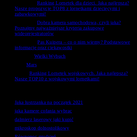
ToTemat
-
Ranking Lornetek dla dzieci. Jaka najlepsza?
Nasze propozycje TOP8 z lornetkami dziecięcymi i
zabawkowymi!
ToTemat
-
Dobra kamera samochodowa, czyli jaka?
Poznajmy najważniejsze kryteria zakupowe
wideorejestratorów
czlowiek
-
Pas Kuipera – co o nim wiemy? Podstawowe
informacje oraz ciekawostki
RafAnt
-
Wielki Wybuch
Kal
-
Mars
bubu
-
Ranking Lornetek wojskowych. Jaka najlepsza?
Nasze TOP10 z wojskowymi lornetkami!
Ostatnie wyszukiwania
Jaka lustrzanka na początek 2021
jaka kamere cofania wybrac
dalmierz laserowy jaki kupić
mikroskop dolnostolikowy
Równonoc grudzień