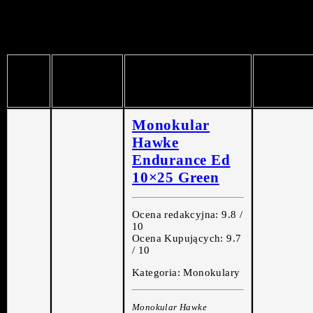
Prezentujemy proponowane monokulary, które są najchętniej
kupowane przez osoby poszukujące dobrego sprzętu
obserwacyjnego tego typu.
Najpopularniejsze
Gdzie
LP.
Zdjęcie
Monokulary
najtanie
Monokular
Hawke
Endurance Ed
10×25 Green
Ocena redakcyjna: 9.8 /
10
Ocena Kupujących: 9.7
/ 10
Kategoria: Monokulary
Monokular Hawke