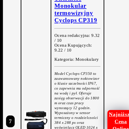
Monokular
termowizyjny
Cyclops CP319
Ocena redakcyjna: 9.32
/ 10
Ocena Kupujących:
9.22 / 10
Kategoria: Monokulary
Model Cyclops CP350 to
zaawansowany noktowizor
o klasie szczelności IP67,
co zapewnia mu odporność
na wodę i pył. Oferuje
zasięg obserwacji do 1800
m oraz czas pracy
wynoszący 12 godzin.
Wyposażony w sensor
Najniżs
termiczny o rozdzielczości
7
Cena
384 x 288 px oraz
wyświetlacz OLED 1024 x
Online