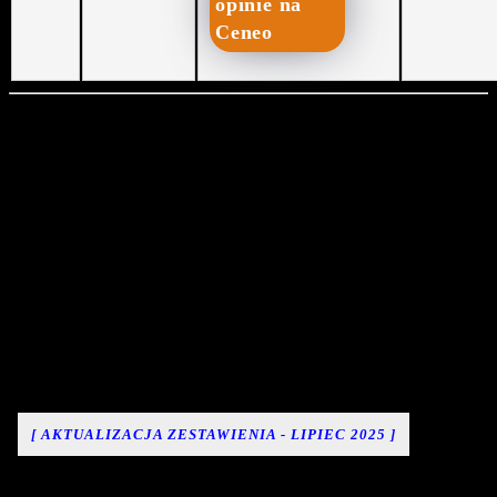
opinie na
Ceneo
Poniższy ranking bardzo tanich monokularów obserwacyjnych
propozycja sprzętu dla osób
to przede eszystkim
początkujących
.
NAJTAŃSZE MONOKULARY –
RANKING ROSNĄCO WG
CENY
[ AKTUALIZACJA ZESTAWIENIA - LIPIEC 2025 ]