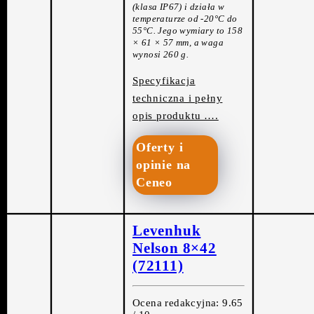
(klasa IP67) i działa w
temperaturze od -20°C do
55°C. Jego wymiary to 158
× 61 × 57 mm, a waga
wynosi 260 g.
Specyfikacja
techniczna i pełny
opis produktu ….
Oferty i
opinie na
Ceneo
Levenhuk
Nelson 8×42
(72111)
Ocena redakcyjna: 9.65