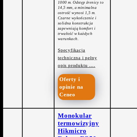
1000 m. Odstęp źrenicy to
14,5 mm, a minimalna
ostrość wynosi 1,5 m.
Czarne wykończenie i
solidna konstrukcja
zapewniają komfort i
trwałość w każdych
warunkach.
Specyfikacja
techniczna i pełny
opis produktu ….
Oferty i
opinie na
Ceneo
Monokular
termowizyjny
Hikmicro