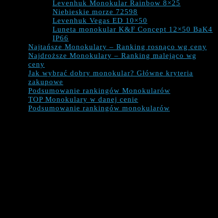
Levenhuk Monokular Rainbow 8×25
Niebieskie morze 72598
Levenhuk Vegas ED 10×50
Luneta monokular K&F Concept 12×50 BaK4
IP66
Najtańsze Monokulary – Ranking rosnąco wg ceny
Najdroższe Monokulary – Ranking malejąco wg
ceny
Jak wybrać dobry monokular? Główne kryteria
zakupowe
Podsumowanie rankingów Monokularów
TOP Monokulary w danej cenie
Podsumowanie rankingów monokularów
CO POWINNIŚMY WIEDZIEĆ
O MONOKULARACH?
zgodnie z nazwą monokulary składają się tylko z jednej
lunety (w porównaniu do lornetek),
są z reguły mniejsze, lżejsze, bardziej kompaktowe,