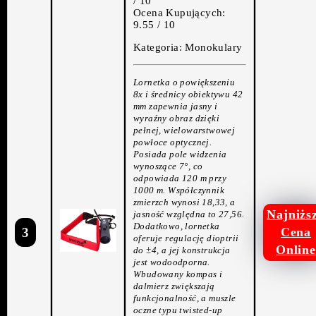
/ 10
Ocena Kupujących:
9.55 / 10
Kategoria: Monokulary
Lornetka o powiększeniu
8x i średnicy obiektywu 42
mm zapewnia jasny i
wyraźny obraz dzięki
pełnej, wielowarstwowej
powłoce optycznej.
Posiada pole widzenia
wynoszące 7°, co
odpowiada 120 m przy
1000 m. Współczynnik
zmierzch wynosi 18,33, a
Najniżs
jasność względna to 27,56.
Dodatkowo, lornetka
3
Cena
oferuje regulację dioptrii
Online
do ±4, a jej konstrukcja
jest wodoodporna.
Wbudowany kompas i
dalmierz zwiększają
funkcjonalność, a muszle
oczne typu twisted-up