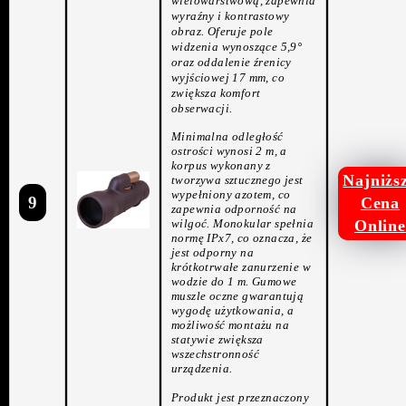
wielowarstwową, zapewnia
wyraźny i kontrastowy
obraz. Oferuje pole
widzenia wynoszące 5,9°
oraz oddalenie źrenicy
wyjściowej 17 mm, co
zwiększa komfort
obserwacji.
Minimalna odległość
ostrości wynosi 2 m, a
korpus wykonany z
Najniżs
tworzywa sztucznego jest
wypełniony azotem, co
9
Cena
zapewnia odporność na
wilgoć. Monokular spełnia
Online
normę IPx7, co oznacza, że
jest odporny na
krótkotrwałe zanurzenie w
wodzie do 1 m. Gumowe
muszle oczne gwarantują
wygodę użytkowania, a
możliwość montażu na
statywie zwiększa
wszechstronność
urządzenia.
Produkt jest przeznaczony