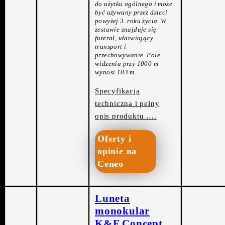
do użytku ogólnego i może
być używany przez dzieci
powyżej 3. roku życia. W
zestawie znajduje się
futerał, ułatwiający
transport i
przechowywanie. Pole
widzenia przy 1000 m
wynosi 103 m.
Specyfikacja
techniczna i pełny
opis produktu ….
Oferty i
opinie na
Ceneo
Luneta
monokular
K&F Concept