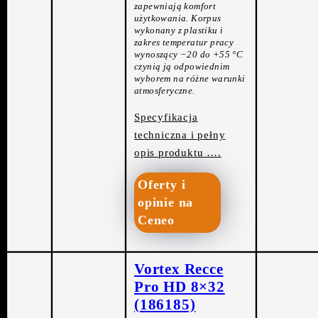
zapewniają komfort
użytkowania. Korpus
wykonany z plastiku i
zakres temperatur pracy
wynoszący −20 do +55 °C
czynią ją odpowiednim
wyborem na różne warunki
atmosferyczne.
Specyfikacja
techniczna i pełny
opis produktu ….
Oferty i
opinie na
Ceneo
Vortex Recce
Pro HD 8×32
(186185)