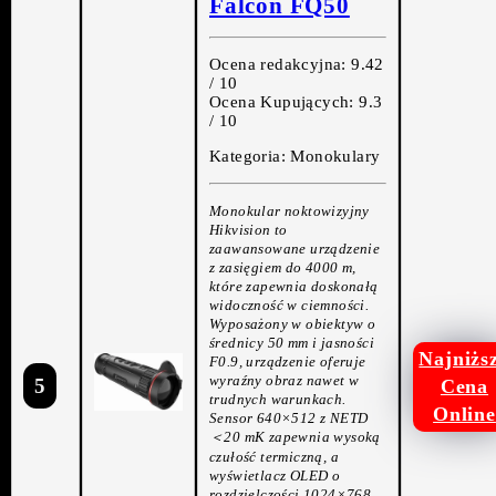
Falcon FQ50
Ocena redakcyjna: 9.42
/ 10
Ocena Kupujących: 9.3
/ 10
Kategoria: Monokulary
Monokular noktowizyjny
Hikvision to
zaawansowane urządzenie
z zasięgiem do 4000 m,
które zapewnia doskonałą
widoczność w ciemności.
Wyposażony w obiektyw o
średnicy 50 mm i jasności
Najniżs
F0.9, urządzenie oferuje
wyraźny obraz nawet w
5
Cena
trudnych warunkach.
Online
Sensor 640×512 z NETD
＜20 mK zapewnia wysoką
czułość termiczną, a
wyświetlacz OLED o
rozdzielczości 1024×768