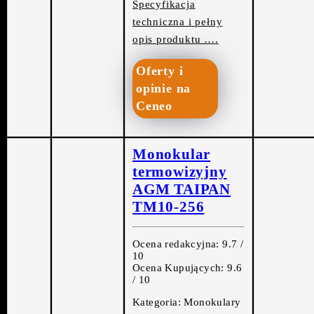
Specyfikacja
techniczna i pełny
opis produktu ….
Oferty i
opinie na
Ceneo
Monokular
termowizyjny
AGM TAIPAN
TM10-256
Ocena redakcyjna: 9.7 /
10
Ocena Kupujących: 9.6
/ 10
Kategoria: Monokulary