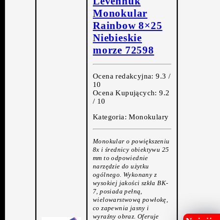
Levenhuk
Monokular
Rainbow 8×25
Niebieskie
morze 72598
Ocena redakcyjna: 9.3 /
10
Ocena Kupujących: 9.2
/ 10
Kategoria: Monokulary
Monokular o powiększeniu
8x i średnicy obiektywu 25
mm to odpowiednie
narzędzie do użytku
ogólnego. Wykonany z
wysokiej jakości szkła BK-
7, posiada pełną,
wielowarstwową powłokę,
co zapewnia jasny i
wyraźny obraz. Oferuje