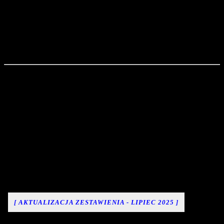
się z reguły większą mocą, co przekłada się na możliwości
oglądania dalszych obiektów przy dużym powiększeniu i
zachowaniu ostrości obrazu,
monokulary wyróżniające się parametrami zoom,
gabarytami, większymi soczewkami oraz sporym
obiektywem określane są zamiennie lunetami.
JAKIE MONOKULARY SĄ
NAJCHĘTNIEJ WYBIERANE?
RANKING TOP12
MONOKULARÓW
[ AKTUALIZACJA ZESTAWIENIA - LIPIEC 2025 ]