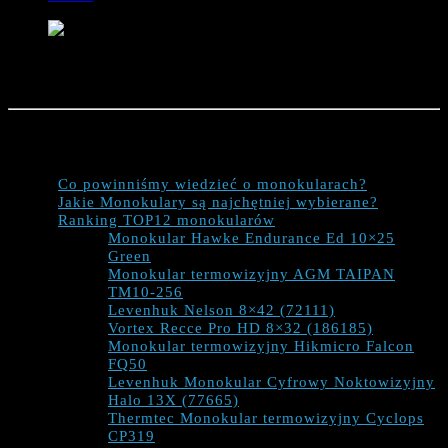
Ranking monokularów. Jakie najlepsze? Propozycje
TOP12 modeli monokularów.
Jakie informacje znajdziemy w publikacji?
Co powinniśmy wiedzieć o monokularach?
Jakie Monokulary są najchętniej wybierane?
Ranking TOP12 monokularów
Monokular Hawke Endurance Ed 10×25
Green
Monokular termowizyjny AGM TAIPAN
TM10-256
Levenhuk Nelson 8×42 (72111)
Vortex Recce Pro HD 8×32 (186185)
Monokular termowizyjny Hikmicro Falcon
FQ50
Levenhuk Monokular Cyfrowy Noktowizyjny
Halo 13X (77665)
Thermtec Monokular termowizyjny Cyclops
CP319