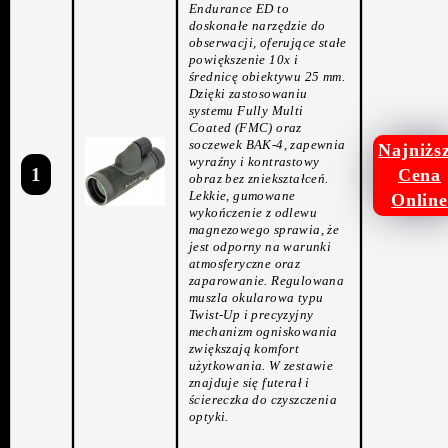
Endurance ED to
doskonałe narzędzie do
obserwacji, oferujące stałe
powiększenie 10x i
średnicę obiektywu 25 mm.
Dzięki zastosowaniu
systemu Fully Multi
Coated (FMC) oraz
soczewek BAK-4, zapewnia
Najniżs
wyraźny i kontrastowy
1
Cena
obraz bez zniekształceń.
Lekkie, gumowane
Online
wykończenie z odlewu
magnezowego sprawia, że
jest odporny na warunki
atmosferyczne oraz
zaparowanie. Regulowana
muszla okularowa typu
Twist-Up i precyzyjny
mechanizm ogniskowania
zwiększają komfort
użytkowania. W zestawie
znajduje się futerał i
ściereczka do czyszczenia
optyki.