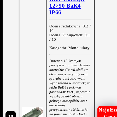
12×50 BaK4
IP66
Ocena redakcyjna: 9.2 /
10
Ocena Kupujących: 9.1
/ 10
Kategoria: Monokulary
Luneta o 12-krotnym
powiększeniu to doskonałe
narzędzie dla miłośników
obserwacji przyrody oraz
sportów outdoorowych.
Wyposażona w soczewkę ze
szkła BaK4 i pokryta
powłokami FMC, zapewnia
wysoką jakość obrazu
pełnego szczegółów oraz
doskonałą
Najniżs
przepuszczalność światła
na poziomie 99%. Dzięki
10
Cena