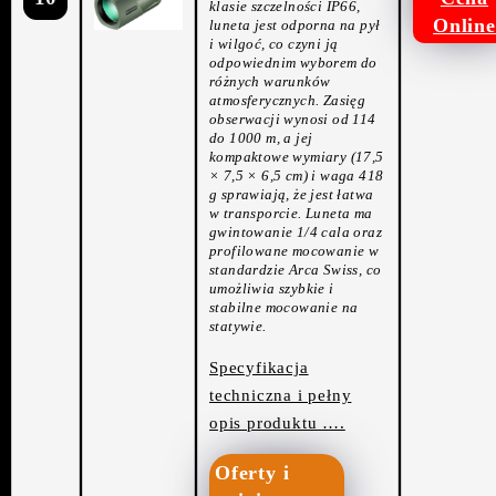
klasie szczelności IP66,
Online
luneta jest odporna na pył
i wilgoć, co czyni ją
odpowiednim wyborem do
różnych warunków
atmosferycznych. Zasięg
obserwacji wynosi od 114
do 1000 m, a jej
kompaktowe wymiary (17,5
× 7,5 × 6,5 cm) i waga 418
g sprawiają, że jest łatwa
w transporcie. Luneta ma
gwintowanie 1/4 cala oraz
profilowane mocowanie w
standardzie Arca Swiss, co
umożliwia szybkie i
stabilne mocowanie na
statywie.
Specyfikacja
techniczna i pełny
opis produktu ….
Oferty i