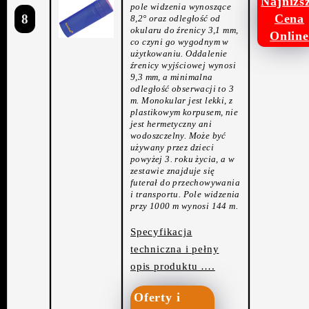
Najniżs
pole widzenia wynoszące
8
Cena
8,2° oraz odległość od
okularu do źrenicy 3,1 mm,
Online
co czyni go wygodnym w
użytkowaniu. Oddalenie
źrenicy wyjściowej wynosi
9,3 mm, a minimalna
odległość obserwacji to 3
m. Monokular jest lekki, z
plastikowym korpusem, nie
jest hermetyczny ani
wodoszczelny. Może być
używany przez dzieci
powyżej 3. roku życia, a w
zestawie znajduje się
futerał do przechowywania
i transportu. Pole widzenia
przy 1000 m wynosi 144 m.
Specyfikacja
techniczna i pełny
opis produktu ….
Oferty i