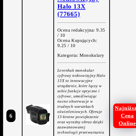
Halo 13X
(77665)
Ocena redakcyjna: 9.35
/ 10
Ocena Kupujących:
9.25 / 10
Kategoria: Monokulary
Levenhuk monokular
cyfrowy noktowizyjny Halo
13X to innowacyjne
urządzenie, które łączy w
sobie funkcje optyczne i
cyfrowe, umożliwiając
nocne obserwacje w
trudnych warunkach
Najniżs
oświetleniowych. Oferuje
6
Cena
13-krotne powiększenie
oraz wyraźny obraz dzięki
Online
zaawansowanej
technologii przetwarzania