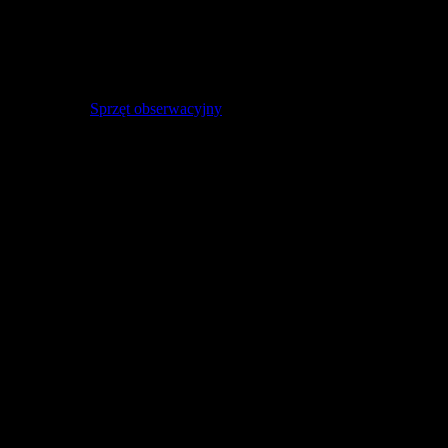
Ranking Monokularów. Propozycje
TOP12 modeli. Jaki monokular jest
najlepszy w zestawieniach?
Astronomia:
Sprzęt obserwacyjny
10 listopada 2022
2 867
0