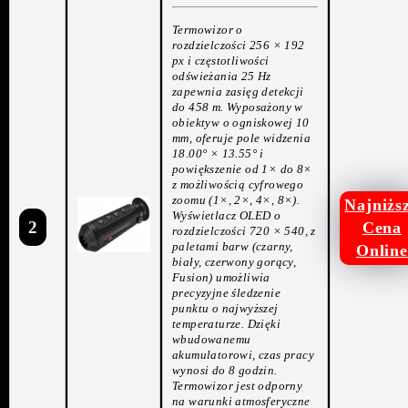
Termowizor o
rozdzielczości 256 × 192
px i częstotliwości
odświeżania 25 Hz
zapewnia zasięg detekcji
do 458 m. Wyposażony w
obiektyw o ogniskowej 10
mm, oferuje pole widzenia
18.00° × 13.55° i
powiększenie od 1× do 8×
z możliwością cyfrowego
zoomu (1×, 2×, 4×, 8×).
Najniżs
Wyświetlacz OLED o
2
Cena
rozdzielczości 720 × 540, z
paletami barw (czarny,
Online
biały, czerwony gorący,
Fusion) umożliwia
precyzyjne śledzenie
punktu o najwyższej
temperaturze. Dzięki
wbudowanemu
akumulatorowi, czas pracy
wynosi do 8 godzin.
Termowizor jest odporny
na warunki atmosferyczne