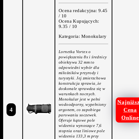
Ocena redakcyjna: 9.45
/ 10
Ocena Kupujących:
9.35 / 10
Kategoria: Monokulary
Lornetka Vortex o
powiększeniu 8x i średnicy
obiektywu 32 mm to
odpowiedni wybór dla
miłośników przyrody i
turystyki. Jej zmierzchowa
konstrukcja sprawia, że
doskonale sprawdza się w
warunkach nocnych.
Monokular jest w pełni
Najniżs
wodoodporny, wypełniony
4
Cena
argonem, co zapobiega
parowaniu soczewek.
Online
Oferuje kątowe pole
widzenia wynoszące 7,6
stopnia oraz liniowe pole
widzenia 133,3 m przy