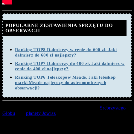
POPULARNE ZESTAWIENIA SPRZĘTU DO
OBSERWACJI
Ranking TOP8 Dalmierzy w cenie do 600 zł. Jaki
dalmierz do 600 zł najlepszy?
Ranking TOP7 Dalmierzy do 400 zł. Jaki dalmierz w
cenie do 400 zł najlepszy?
Ranking TOP6 Teleskopów Meade. Jaki teleskop
marki Meade najlepszy do astronomicznych
obserwacji?
Ponadto 5 lipca 2020 roku doszło do koniunkcji
Srebrzystego
Globu
oraz
planety Jowisz
, natomiast 6 lipca w koniunkcji były
z kolei Księżyc i Saturn.
Kolejną pełnię naszego naturalnego satelity będziemy mogli