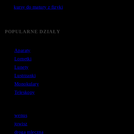
Jakie
kursy do matury z fizyki
wybrać? Poznaj sprawdzone
kursy do matury online.
POPULARNE DZIAŁY
Aparaty
Lornetki
Lunety
Lustrzanki
Monokulary
Teleskopy
Astronomiczne zapytania:
wenus
jowisz
droga mleczna