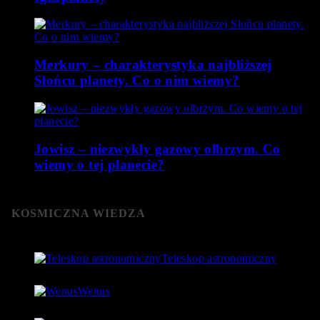
Merkury – charakterystyka najbliższej
Słońcu planety. Co o nim wiemy?
Jowisz – niezwykły gazowy olbrzym. Co
wiemy o tej planecie?
KOSMICZNA WIEDZA
Teleskop astronomiczny
8 stycznia 2019
- 152 061 Views
Wenus
4 lipca 2018
- 124 756 Views