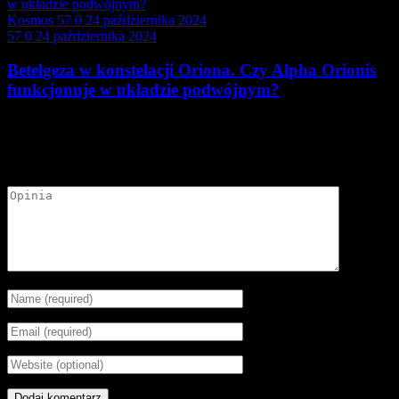
Kosmos
57
0
24 października 2024
57
0
24 października 2024
Betelgeza w konstelacji Oriona. Czy Alpha Orionis
funkcjonuje w układzie podwójnym?
Dodaj opinię