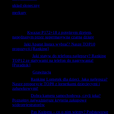
układ słoneczny
merkury
Opinie użytkowników
Bystry
-
Kwazar P172+18 z potężnym dżetem,
napędzanym przez supermasywną czarną dziurę
kanc
-
Jaki Aparat Instax wybrać? Nasze TOP10
propozycji [Ranking]
Siedlecka
-
Jaki statyw do telefonu najlepszy? Ranking
TOP12 ze statywami na telefon do nagrywania!
[Poradnik]
Krzysztof
-
Grawitacja
ToTemat
-
Ranking Lornetek dla dzieci. Jaka najlepsza?
Nasze propozycje TOP8 z lornetkami dziecięcymi i
zabawkowymi!
ToTemat
-
Dobra kamera samochodowa, czyli jaka?
Poznajmy najważniejsze kryteria zakupowe
wideorejestratorów
czlowiek
-
Pas Kuipera – co o nim wiemy? Podstawowe