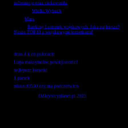
informacje oraz ciekawostki
RafAnt
-
Wielki Wybuch
Kal
-
Mars
bubu
-
Ranking Lornetek wojskowych. Jaka najlepsza?
Nasze TOP10 z wojskowymi lornetkami!
Ostatnie wyszukiwania
dron 4 k co polecacie
Lupa maksymalne powiększenie?
najlepsze lornetki
1 parsek
nikon d3500 czy ma podczerwien
© Copyright 2026
Odkrywcyplanet.pl 2025
. - Astronomia -
Poradniki oraz rankingi sprzętu obserwacyjnego