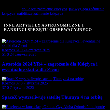
3 sierpnia 2020
obserwować
.
Powiązania:
co ile jest zaćmienie księżyca
,
jak wygląda zaćmienie
księżyca
,
najbliższe zaćmienie księżyca
INNE ARTYKUŁY ASTRONOMICZNE I
RANKINGI SPRZĘTU OBSERWACYJNEGO
Kosmos
51
0
24 czerwca 2025
51
0
24 czerwca 2025
Asteroida 2024 YR4 – zagrożenie dla Księżyca i
ewentualne skutki dla Ziemi
Kosmos
37
0
7 stycznia 2025
37
0
7 stycznia 2025
SpaceX wystrzeliwuje satelitę Thuraya 4 na orbitę