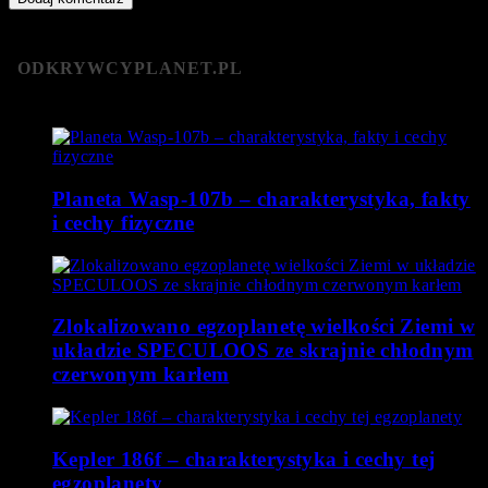
ODKRYWCYPLANET.PL
Planeta Wasp-107b – charakterystyka, fakty
i cechy fizyczne
Zlokalizowano egzoplanetę wielkości Ziemi w
układzie SPECULOOS ze skrajnie chłodnym
czerwonym karłem
Kepler 186f – charakterystyka i cechy tej
egzoplanety