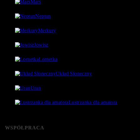
Mars
18 lipca 2018
- 97 560 Views
Neptun
27 lipca 2018
- 97 543 Views
Merkury
1 lipca 2018
- 88 923 Views
Jowisz
17 lipca 2018
- 86 730 Views
Lornetka
9 stycznia 2019
- 85 768 Views
Układ Słoneczny
15 lipca 2018
- 80 177 Views
Uran
24 lipca 2018
- 76 592 Views
Lustrzanka dla amatora
22 stycznia 2019
- 76 365 Views
WSPÓŁPRACA