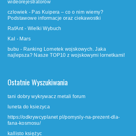
wideorejestratorów
czlowiek
-
Pas Kuipera – co o nim wiemy?
Podstawowe informacje oraz ciekawostki
RafAnt
-
Wielki Wybuch
Kal
-
Mars
bubu
-
Ranking Lornetek wojskowych. Jaka
najlepsza? Nasze TOP10 z wojskowymi lornetkami!
Ostatnie Wyszukiwania
tani dobry wykrywacz metali forum
luneta do ksiezyca
https://odkrywcyplanet pl/pomysly-na-prezent-dla-
fana-kosmosu/
kallisto księżyc