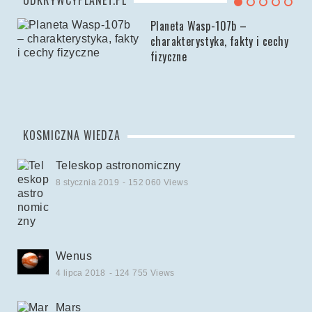
Planeta Wasp-107b –
charakterystyka, fakty i cechy
fizyczne
KOSMICZNA WIEDZA
Teleskop astronomiczny
8 stycznia 2019
- 152 060 Views
Wenus
4 lipca 2018
- 124 755 Views
Mars