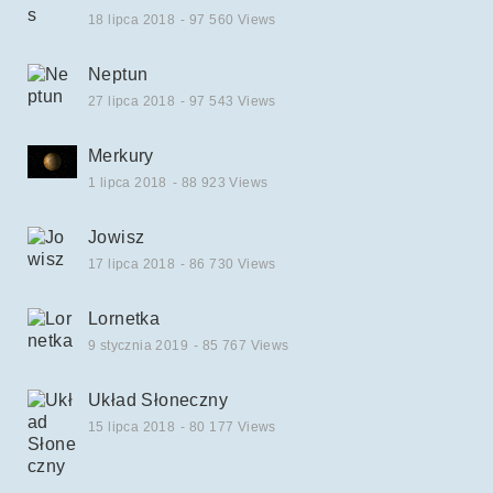
18 lipca 2018
- 97 560 Views
Neptun
27 lipca 2018
- 97 543 Views
Merkury
1 lipca 2018
- 88 923 Views
Jowisz
17 lipca 2018
- 86 730 Views
Lornetka
9 stycznia 2019
- 85 767 Views
Układ Słoneczny
15 lipca 2018
- 80 177 Views