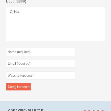
Dodaj opinię
ODKRYWCYPLANET.PL